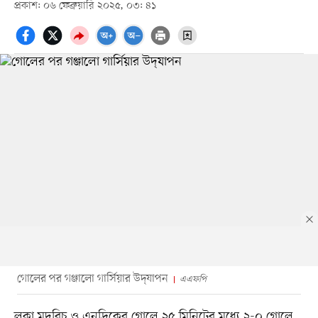
প্রকাশ: ০৬ ফেব্রুয়ারি ২০২৫, ০৩: ৪১
গোলের পর গঞ্জালো গার্সিয়ার উদ্‌যাপন
এএফপি
লুকা মদরিচ ও এনদ্রিকের গোলে ২৫ মিনিটের মধ্যে ২-০ গোলে