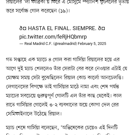
রিয়ালের ‘লা ফাব্রিকা’য় ফিরে এ মৌসুমে স্প্যানিশ ফুটবলের তৃতীয়
স্তরে সর্বোচ্চ গোল করেছেন (১৯)।
ð¤ HASTA EL FINAL. SIEMPRE. ð¤
pic.twitter.com/feRjHQbmrp
— Real Madrid C.F. (@realmadrid)
February 5, 2025
গত সপ্তাহে এক ম্যাচে ৪ গোল করা গার্সিয়া রিয়ালের হয়ে এর
আগে দুই ম্যাচ খেললেও তাঁর সেরাটা বের করে নেওয়ার এটাই যে
মোক্ষম সময় সেটা বুঝেছিলেন রিয়াল কোচ কার্লো আনচেলত্তি।
লেগানেসের বিপক্ষে তাই গার্সিয়ার মাঠে নামা এবং শেষ পর্যন্ত
ম্যাচের সবচেয়ে গুরুত্বপূর্ণ গোলটি এল তাঁর কাছ থেকেই। কাল
রাতে গার্সিয়ার গোলেই ৩-২ ব্যবধানের জয়ে কোপা দেল রের
সেমিফাইনালে উঠেছে রিয়াল।
ম্যাচ শেষে গার্সিয়া বলেছেন, ‘অভিষেকের চেয়েও এই দিনটি