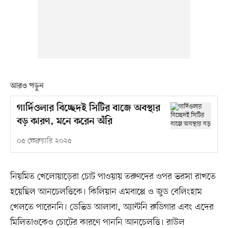
আরও পড়ুন
গার্দিওলার বিচ্ছেদই সিটির বাজে অবস্থার
বড় কারণ, মনে করেন অঁরি
০৫ ফেব্রুয়ারি ২০২৫
নিয়মিত খেলোয়াড়েরা চোট পাওয়ায় তরুণদের ওপর ভরসা রাখতে
হয়েছিল আনচেলত্তিকে। কিলিয়ান এমবাপ্পে ও জুড বেলিংহাম
খেলতে পারেননি। ডেভিড আলাবা, অ্যান্টনি রুডিগার এবং এদের
মিলিতাওকেও চোটের কারণে পাননি আনচেলত্তি। রাউল