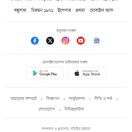
বন্ধুসভা
চিরন্তন ১৯৭১
ইপেপার
প্রথমা
মোবাইল ভ্যাস
অনুসরণ করুন
মোবাইল অ্যাপস ডাউনলোড করুন
আমাদের সম্পর্কে
বিজ্ঞাপন
সার্কুলেশন
নীতি ও শর্ত
যোগাযোগ
নিউজলেটার
সম্পাদক ও প্রকাশক: মতিউর রহমান