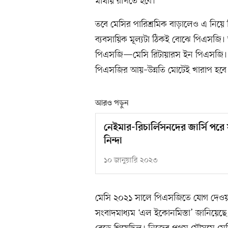
মাথায় রাখতে হবে।
তবে মেসির পারিশ্রমিক বাড়ালেও এ নিয়ে
ব্যবসায়িক মূল্যটা ঠিকই বোঝে পিএসজি। আর
পিএসজি—মেসি রিটায়ারস ইন পিএসজি। অ
পিএসজির আয়–উন্নতি মোটেই খারাপ হবে 
আরও পড়ুন
নেইমার-রিচার্লিসনদের জার্সি পরে
নিন্দা
১০ জানুয়ারি ২০২৩
মেসি ২০২১ সালে পিএসজিতে যোগ দেওয়ার
সংবাদমাধ্যম ‘এল ইকোনমিস্তা’ জানিয়