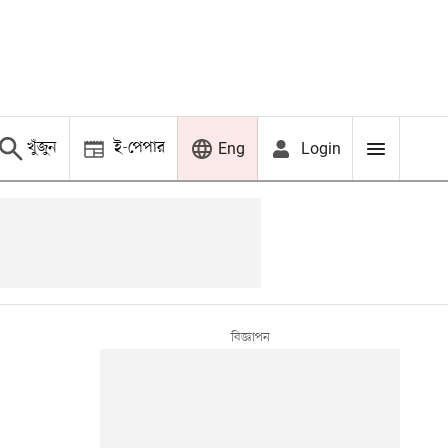
খুঁজুন
ই-পেপার
Login
Eng