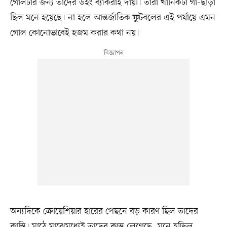
গোলটার জন্য তাদের উইং ব্যাকরাই দায়ী। তারা খানিকটা গা-ছাড়া
ছিল মনে হয়েছে। না হলে আন্তর্জাতিক ফুটবলের এই পর্যায়ে এমন
গোল কোনোভাবেই হজম করার কথা নয়।
অন্যদিকে ক্রোয়েশিয়ার হারের পেছনে বড় কারণ ছিল তাদের
ক্লান্তি। মাঠে মাঝেমধ্যেই তাদের ক্লান্ত লেগেছে, মনে হচ্ছিল