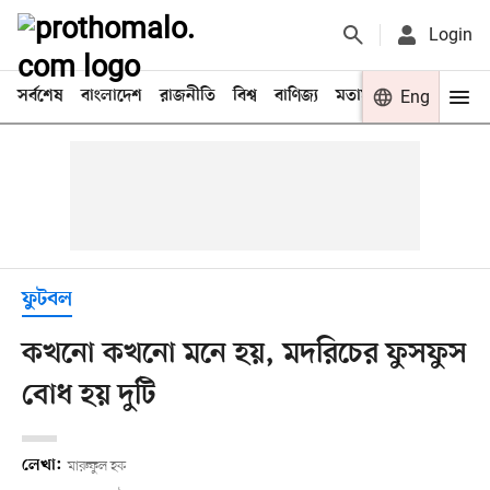
Login
সর্বশেষ
বাংলাদেশ
রাজনীতি
বিশ্ব
বাণিজ্য
মতামত
খেলা
Eng
বিনো
ফুটবল
কখনো কখনো মনে হয়, মদরিচের ফুসফুস
বোধ হয় দুটি
লেখা:
মারুফুল হক