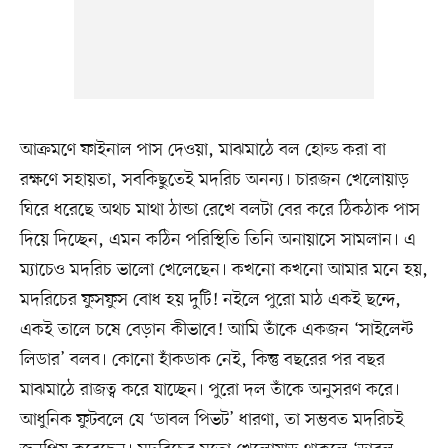
আক্রমণে ফাইনাল পাস দেওয়া, মাঝমাঠে বল হোল্ড করা বা
রক্ষণে সহায়তা, সবকিছুতেই মদরিচ অনন্য। চারজন খেলোয়াড়
ঘিরে ধরেছে অথচ মাথা ঠান্ডা রেখে বলটা বের করে ঠিকঠাক পাস
দিয়ে দিচ্ছেন, এমন কঠিন পরিস্থিতি তিনি অনায়াসে সামলান। এ
ম্যাচেও মদরিচ ভালো খেলেছেন। কখনো কখনো আমার মনে হয়,
মদরিচের ফুসফুস বোধ হয় দুটি! নইলে পুরো মাঠ একই ছন্দে,
একই তালে চষে বেড়ান কীভাবে! আমি তাঁকে একজন ‘সাইলেন্ট
লিডার’ বলব। কোনো হাঁকডাক নেই, কিন্তু বছরের পর বছর
মাঝমাঠে রাজত্ব করে যাচ্ছেন। পুরো দল তাঁকে অনুসরণ করে।
আধুনিক ফুটবলে যে ‘ডাবল পিভট’ ধারণা, তা সম্ভবত মদরিচই