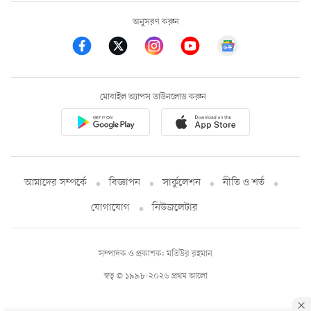
অনুসরণ করুন
মোবাইল অ্যাপস ডাউনলোড করুন
আমাদের সম্পর্কে
বিজ্ঞাপন
সার্কুলেশন
নীতি ও শর্ত
যোগাযোগ
নিউজলেটার
সম্পাদক ও প্রকাশক: মতিউর রহমান
স্বত্ব © ১৯৯৮-২০২৬ প্রথম আলো