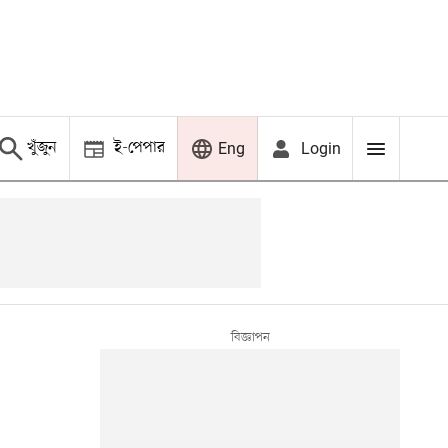
খুঁজুন
ই-পেপার
Login
Eng