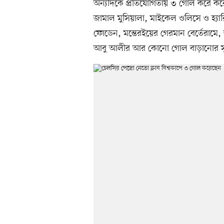
অন্যদিকে প্রতিযোগিতায় ৩ গোল করে করেছ
জামাল মুসিয়ালা, মাইকেল ওলিসে ও হ্যারি
ফোডেন, মন্তেরইয়ের গেরমান বের্তেরাম
আবু আলীর আর কোনো গোল বাড়ানোর সুয