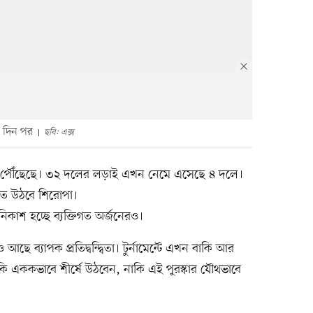
ক দিন পর
ছবি: এক্স
সে পৌঁছেছে। ৩২ দলের লড়াই এখন নেমে এসেছে ৪ দলে।
তে উঠবে শিরোপা।
কাশ হচ্ছে ব্যক্তিগত অর্জনেরও।
 আছে ব্যাপক প্রতিদ্বন্দ্বিতা। টুর্নামেন্টে এখন বাকি আর
উ কি এককভাবে শীর্ষে উঠবেন, নাকি এই পুরস্কার যৌথভাবে