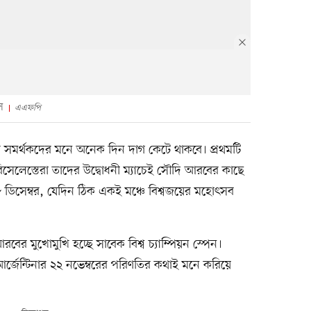
স
এএফপি
নার সমর্থকদের মনে অনেক দিন দাগ কেটে থাকবে। প্রথমটি
িসেলেস্তেরা তাদের উদ্বোধনী ম্যাচেই সৌদি আরবের কাছে
১৮ ডিসেম্বর, যেদিন ঠিক একই মঞ্চে বিশ্বজয়ের মহোৎসব
 মুখোমুখি হচ্ছে সাবেক বিশ্ব চ্যাম্পিয়ন স্পেন।
 আর্জেন্টিনার ২২ নভেম্বরের পরিণতির কথাই মনে করিয়ে