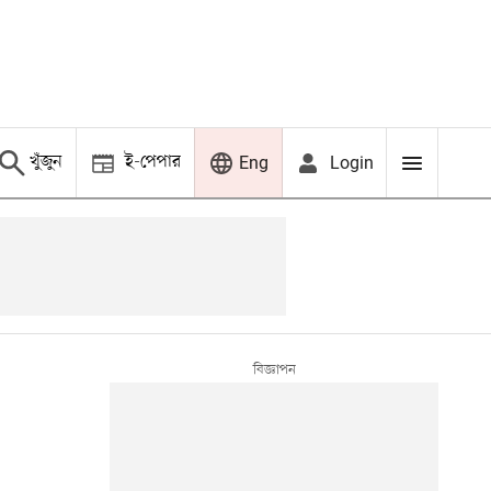
খুঁজুন
ই-পেপার
Login
Eng