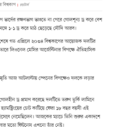
 বিশ্বকাপ
রয়টার্স
প ভার্দের রক্ষণভাগ ভাঙতে না পেরে গোলশূন্য ড্র করে বেশ
সঙ্গে ১-১ ড্র করে মাঠ ছেড়েছে সৌদি আরব।
যায় শেষে গত এপ্রিলে ২০৩৪ বিশ্বকাপের আয়োজক দলটির
তারে লিওনেল মেসির আর্জেন্টিনার বিপক্ষে ঐতিহাসিক
মৃতি আজ আটলান্টায় স্পেনের বিপক্ষেও দলকে লড়ার
র গোলহীন ড্র প্রমাণ করেছে দলটিতে তরুণ তুর্কি লামিনে
হ্যামস্ট্রিংয়ের চোট কাটিয়ে ফেরা ১৮ বছর বয়সী এই
বদলি হিসেবে নেমেছিলেন। আজকের ম্যাচে তিনি শুরুর একাদশে
েলার মতো ফিটনেস এখনো তাঁর নেই।