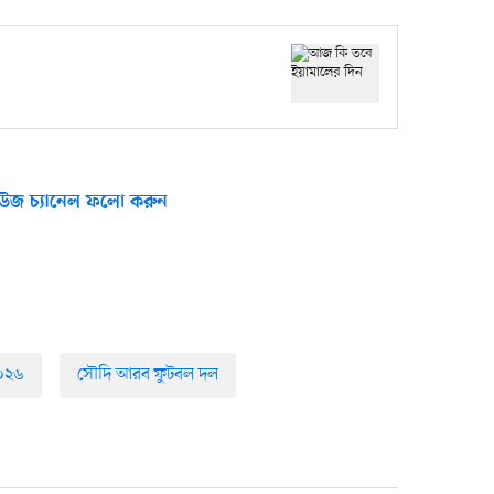
উজ চ্যানেল ফলো করুন
২০২৬
সৌদি আরব ফুটবল দল