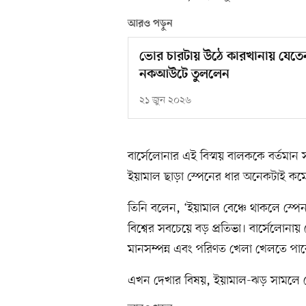
আরও পড়ুন
ভোর চারটায় উঠে কারখানায় যেতেন
নকআউটে তুললেন
২১ জুন ২০২৬
বার্সেলোনার এই বিস্ময় বালককে বর্তমান 
ইয়ামাল ছাড়া স্পেনের ধার অনেকটাই কমে
তিনি বলেন, ‘ইয়ামাল বেঞ্চে থাকলে স্প
বিশ্বের সবচেয়ে বড় প্রতিভা। বার্সেলোন
মানসম্পন্ন এবং পরিণত খেলা খেলতে পার
এখন দেখার বিষয়, ইয়ামাল-ঝড় সামলে 