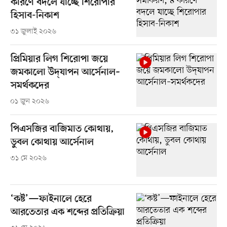
কারণে বদলে যাচ্ছে শিরোপার
হিসাব-নিকাশ
৩১ জুলাই ২০২৬
প্রিমিয়ার লিগ শিরোপা জয়ে
জমকালো উদ্‌যাপন আর্সেনাল–
সমর্থকদের
০১ জুন ২০২৬
পিএসজির বাজিমাত কোথায়,
ডুবল কোথায় আর্সেনাল
৩১ মে ২০২৬
‘কষ্ট’—ফাইনালে হেরে
আরতেতার এক শব্দের প্রতিক্রিয়া