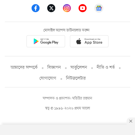
মোবাইল অ্যাপস ডাউনলোড করুন
আমাদের সম্পর্কে
বিজ্ঞাপন
সার্কুলেশন
নীতি ও শর্ত
যোগাযোগ
নিউজলেটার
সম্পাদক ও প্রকাশক: মতিউর রহমান
স্বত্ব © ১৯৯৮-২০২৬ প্রথম আলো