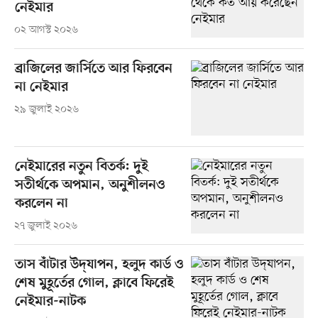
নেইমার
০২ আগস্ট ২০২৬
ব্রাজিলের জার্সিতে আর ফিরবেন
না নেইমার
২৯ জুলাই ২০২৬
নেইমারের নতুন বিতর্ক: দুই
সতীর্থকে অপমান, অনুশীলনও
করলেন না
২৭ জুলাই ২০২৬
তাস বাঁটার উদ্‌যাপন, হলুদ কার্ড ও
শেষ মুহূর্তের গোল, ক্লাবে ফিরেই
নেইমার-নাটক