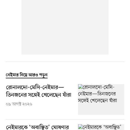
নেইমার নিয়ে আরও পড়ুন
রোনালদো-মেসি-নেইমার—
তিনজনের সঙ্গেই খেলেছেন যাঁরা
০৯ আগস্ট ২০২৬
নেইমারকে ‘অবাঞ্ছিত’ ঘোষণার