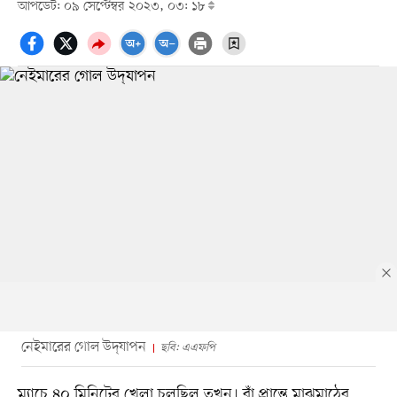
আপডেট: ০৯ সেপ্টেম্বর ২০২৩, ০৩: ১৮
নেইমারের গোল উদ্‌যাপন
ছবি: এএফপি
ম্যাচে ৪০ মিনিটের খেলা চলছিল তখন। বাঁ প্রান্তে মাঝমাঠের