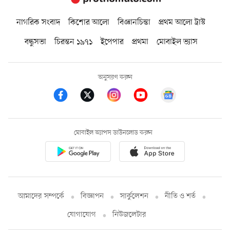
নাগরিক সংবাদ
কিশোর আলো
বিজ্ঞানচিন্তা
প্রথম আলো ট্রাস্ট
বন্ধুসভা
চিরন্তন ১৯৭১
ইপেপার
প্রথমা
মোবাইল ভ্যাস
অনুসরণ করুন
মোবাইল অ্যাপস ডাউনলোড করুন
আমাদের সম্পর্কে
বিজ্ঞাপন
সার্কুলেশন
নীতি ও শর্ত
যোগাযোগ
নিউজলেটার