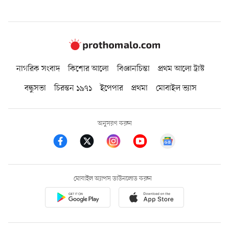
নাগরিক সংবাদ
কিশোর আলো
বিজ্ঞানচিন্তা
প্রথম আলো ট্রাস্ট
বন্ধুসভা
চিরন্তন ১৯৭১
ইপেপার
প্রথমা
মোবাইল ভ্যাস
অনুসরণ করুন
মোবাইল অ্যাপস ডাউনলোড করুন