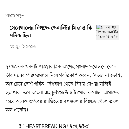
আরও পড়ুন
সেনেগালের বিপক্ষে পেনাল্টির সিদ্ধান্ত কি
সঠিক ছিল
০২ জুলাই ২০২৬
দুঃখজনক খবরটি পাওয়ার ঠিক আগেই সংবাদ সম্মেলনে কোচ
তাঁর দলের পারফরম্যান্স নিয়ে গব৴ প্রকাশ করেন, ‘যতটা না হতাশ,
তার চেয়ে বেশি গর্বিত। বিশ্বকাপ থেকে বিদায় নেওয়া সত্যিই
হতাশার। তবে আমরা এই টুর্নামেন্টে ৫টি গোল করেছি। আমাদের
চেয়ে অনেক ওপরের র‍্যাঙ্কিংয়ের দলগুলোর বিরুদ্ধে খেলে ভালো
ফল এনেছি।’
ð¨ HEARTBREAKING! â¤ï¸âð©¹