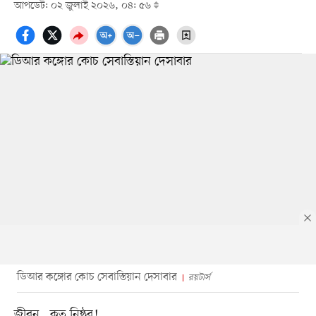
আপডেট: ০২ জুলাই ২০২৬, ০৪: ৫৬
ডিআর কঙ্গোর কোচ সেবাস্তিয়ান দেসাবার
রয়টার্স
জীবন...কত নিষ্ঠুর!