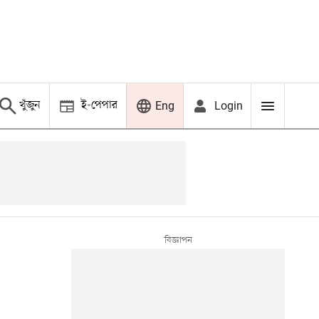
খুঁজুন
ই-পেপার
Login
Eng