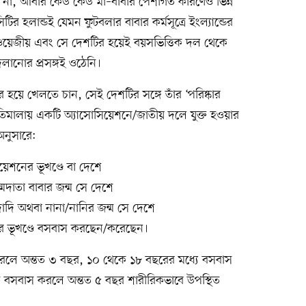
দেয় না, আবার কেউ কেউ মা–বাবার পেশাগত কারণেও ভিন্ন
িটির হলান্ডই যেমন ফুটবলার বাবার কর্মসূত্রে ইংল্যান্ডের
ওয়েজীয় এবং সে দেশটির হয়েই বয়সভিত্তিক দল থেকে
ানোর প্রসঙ্গই ওঠেনি।
ে খেলতে চান, সেই দেশটির সঙ্গে তাঁর ‘পরিষ্কার
ীতিমালায় একটি অ্যাসোসিয়েশনে/জাতীয় দলে যুক্ত হওয়ার
অনুসারে:
িয়েশনের ভূখণ্ডে বা দেশে
মদাতা বাবার জন্ম সে দেশে
দাদি অথবা নানা/নানির জন্ম সে দেশে
ের ভূখণ্ডে বসবাস করছেন/করেছেন।
করলে অন্তত ৩ বছর, ১০ থেকে ১৮ বছরের মধ্যে বসবাস
বসবাস করলে অন্তত ৫ বছর শারীরিকভাবে উপস্থিত