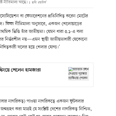
িষ্ট নীতিমালা আছে।
ছবি: রয়টার্স
াসোসিয়েশন বা ফেডারেশনের প্রতিনিধিত্ব করেন মোটের
বাস। ফিফা নীতিমালা অনুসারে, একজন খেলোয়াড়ের
্রাথমিক ভিত্তি তাঁর জাতীয়তা। যেমন ধারা ৫.১-এ বলা
ওপর নির্ভরশীল নয়—এমন স্থায়ী জাতীয়তাধারী যেকোনো
নিধিত্বকারী দলের হয়ে খেলার যোগ্য।’
াঙ্কিংয়ে পেলেন হামজারা
মা–বাবার নাগরিকত্ব) পাওয়া নাগরিকত্বে একজন ফুটবলার
্মগ্রহণ করা মাত্রই যে সংশ্লিষ্ট দেশের নাগরিকত্ব নিশ্চিত,