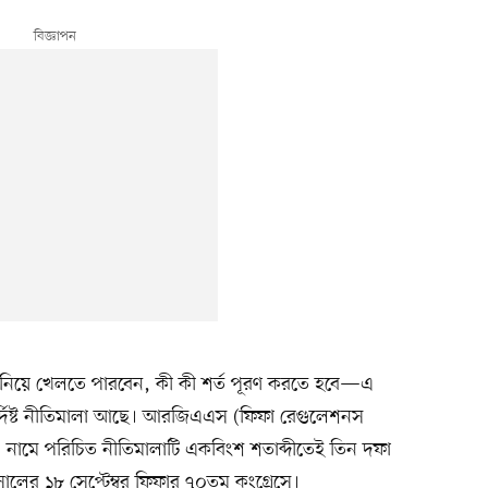
নিয়ে খেলতে পারবেন, কী কী শর্ত পূরণ করতে হবে—এ
ুনির্দিষ্ট নীতিমালা আছে। আরজিএএস (ফিফা রেগুলেশনস
িউটস) নামে পরিচিত নীতিমালাটি একবিংশ শতাব্দীতেই তিন দফা
ালের ১৮ সেপ্টেম্বর ফিফার ৭০তম কংগ্রেসে।