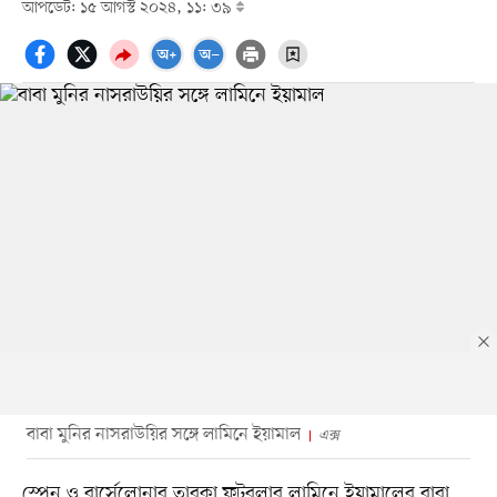
আপডেট: ১৫ আগস্ট ২০২৪, ১১: ৩৯
বাবা মুনির নাসরাউয়ির সঙ্গে লামিনে ইয়ামাল
এক্স
স্পেন ও বার্সেলোনার তারকা ফুটবলার লামিনে ইয়ামালের বাবা