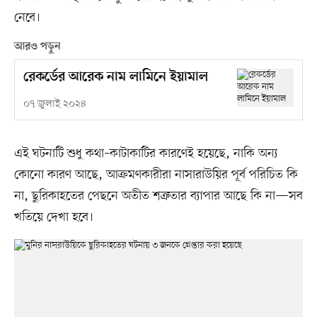
নেবে।
আরও পড়ুন
রেকর্ডের আরেক নাম লামিনে ইয়ামাল
০৭ জুলাই ২০২৪
এই ঘটনাটি শুধু কথা–কাটাকাটির কারণেই হয়েছে, নাকি অন্য
কোনো কারণ আছে, আক্রমণকারীরা নাসারাউয়ির পূর্ব পরিচিত কি
না, ছুরিকাহতের পেছনে অতীত শত্রুতার ব্যাপার আছে কি না—সব
খতিয়ে দেখা হবে।