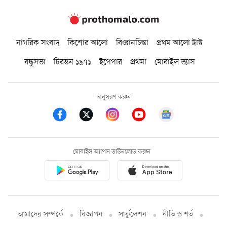
নাগরিক সংবাদ
কিশোর আলো
বিজ্ঞানচিন্তা
প্রথম আলো ট্রাস্ট
বন্ধুসভা
চিরন্তন ১৯৭১
ইপেপার
প্রথমা
মোবাইল ভ্যাস
অনুসরণ করুন
মোবাইল অ্যাপস ডাউনলোড করুন
আমাদের সম্পর্কে
বিজ্ঞাপন
সার্কুলেশন
নীতি ও শর্ত