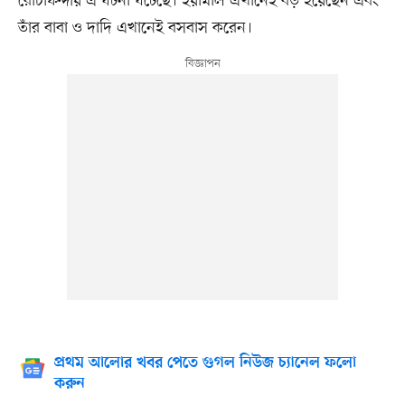
রোচাফন্দায় এ ঘটনা ঘটেছে। ইয়ামাল এখানেই বড় হয়েছেন এবং
তাঁর বাবা ও দাদি এখানেই বসবাস করেন।
প্রথম আলোর খবর পেতে গুগল নিউজ চ্যানেল ফলো
করুন