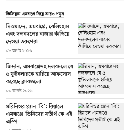
কিলিয়ান এমবাপ্পে নিয়ে আরও পড়ুন
দিওমান্দে, এমবাপ্পে, বেলিংহাম
এবং দলবদলের বাজার কাঁপিয়ে
দেওয়া তরুণেরা
০৮ আগস্ট ২০২৬
জিদান, এমবাপ্পেসহ দলবদলে যে
৫ ফুটবলারকে হারিয়ে আফসোস
করেছে ক্লাবগুলো
০৩ আগস্ট ২০২৬
মরিনিওর প্ল্যান ‘বি’: রিয়ালে
এমবাপ্পে–ভিনিদের সতীর্থ কে এই
এস্পি