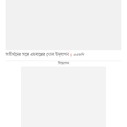
সতীর্থদের সঙ্গে এমবাপ্পের গোল উদ্‌যাপন
এএফপি