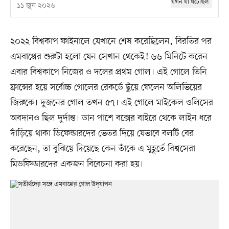
১১ জুন ২০২৬
২০২২ বিশ্বকাপ ফাইনালে যেখানে শেষ করেছিলেন, বিরতির পর
এমবাপ্পের শুরুটা হলো যেন সেখান থেকেই! ৬৬ মিনিটে করেন
এবার বিশ্বকাপে নিজের ও দলের প্রথম গোল। এই গোলে তিনি
ফ্রান্সের হয়ে সর্বোচ্চ গোলের রেকর্ডে ছুঁয়ে ফেলেন অলিভিয়ের
জিরুকে। দুজনের গোল তখন ৫৭। এই গোলে মাইকেল ওলিসের
অবদানও ছিল দুর্দান্ত। ডান পাশে বক্সের বাইরে থেকে লাইন ধরে
দাঁড়িয়ে থাকা ডিফেন্ডারদের ভেতর দিয়ে যেভাবে বলটি বের
করেছেন, তা বুঝিয়ে দিয়েছে কেন তাঁকে এ মুহূর্তে বিশ্বসেরা
মিডফিল্ডারদের একজন বিবেচনা করা হয়।