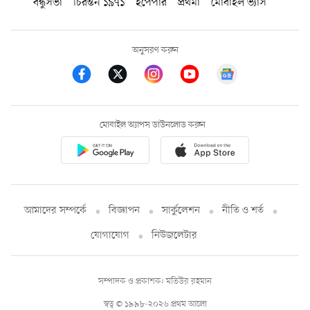
বন্ধুসভা
চিরন্তন ১৯৭১
ইপেপার
প্রথমা
মোবাইল ভ্যাস
অনুসরণ করুন
মোবাইল অ্যাপস ডাউনলোড করুন
আমাদের সম্পর্কে
বিজ্ঞাপন
সার্কুলেশন
নীতি ও শর্ত
যোগাযোগ
নিউজলেটার
সম্পাদক ও প্রকাশক: মতিউর রহমান
স্বত্ব © ১৯৯৮-২০২৬ প্রথম আলো