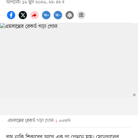
আপডেট: ১৬ জুন ২০২৬, ২২: ৪২
এমবাপ্পের রেকর্ড গড়া গোল
এএফপি
বাঘ নাকি শিকারের আগে এক পা পেছনে যায়। সেনেগালের