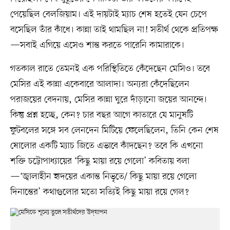
পেয়েছিল বেলজিয়াম। এই দায়টাই ম্যাচ শেষ হতেই যেন চেপে
বসেছিল তাঁর কাঁধে। কান্না তাই থামছিল না! সতীর্থ থেকে প্রতিপক্ষ
—সবাই এগিয়ে এসেও শান্ত করতে পারেনি কামারাকে।
গতকাল রাতে তেমনই এক পরিস্থিতিতে কেঁদেছেন মেসিও। তবে
মেসির এই কান্না একেবারে আলাদা। অন্যরা কেঁদেছিলেন
পরাজয়ের বেদনায়, মেসির কান্না ঘুরে দাঁড়ানো জয়ের আনন্দে।
কিন্তু প্রশ্ন হচ্ছে, কেন? চার বছর আগে কাতারে যে মানুষটি
ফুটবলের সঙ্গে সব লেনদেন মিটিয়ে ফেলেছিলেন, তিনি কেন শেষ
ষোলোর একটি ম্যাচ জিতে এভাবে কাঁদছেন? তবে কি এখনো
শক্তি চট্টোপাধ্যায়ের ‘কিছু মায়া রয়ে গেলো’ কবিতায় বলা
—‘জ্বালাহীন হৃদয়ের একান্ত নিভৃতে/ কিছু মায়া রয়ে গেলো
দিনান্তের’ কথাগুলোর মতো সত্যিই কিছু মায়া রয়ে গেল?