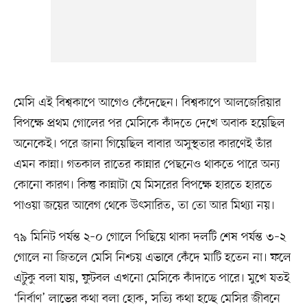
মেসি এই বিশ্বকাপে আগেও কেঁদেছেন। বিশ্বকাপে আলজেরিয়ার
বিপক্ষে প্রথম গোলের পর মেসিকে কাঁদতে দেখে অবাক হয়েছিল
অনেকেই। পরে জানা গিয়েছিল বাবার অসুস্থতার কারণেই তাঁর
এমন কান্না। গতকাল রাতের কান্নার পেছনেও থাকতে পারে অন্য
কোনো কারণ। কিন্তু কান্নাটা যে মিসরের বিপক্ষে হারতে হারতে
পাওয়া জয়ের আবেগ থেকে উৎসারিত, তা তো আর মিথ্যা নয়।
৭৯ মিনিট পর্যন্ত ২–০ গোলে পিছিয়ে থাকা দলটি শেষ পর্যন্ত ৩–২
গোলে না জিতলে মেসি নিশ্চয় এভাবে কেঁদে মাটি হতেন না। ফলে
এটুকু বলা যায়, ফুটবল এখনো মেসিকে কাঁদাতে পারে। মুখে যতই
‘নির্বাণ’ লাভের কথা বলা হোক, সত্যি কথা হচ্ছে মেসির জীবনে