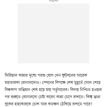
সিরিয়াল কান্নার দৃশ্যে পরশু যোগ দেন ফুটবলের আরেক
মহাতারকা রোনালদোও। স্পেনের বিপক্ষে শেষ মুহূর্তে গোল খেয়ে
বিশ্বকাপ অভিযান শেষ হয়ে যায় পর্তুগালের। বিদায় নিশ্চিত হওয়ার
পর শুরুতে রোনালদো চেষ্টা করেন কান্না চেপে রাখতে। কিন্তু ভাঙা
বুকের হাহাকারকে চোখ আর কতক্ষণ ঠেকিয়ে রাখতে পারে!