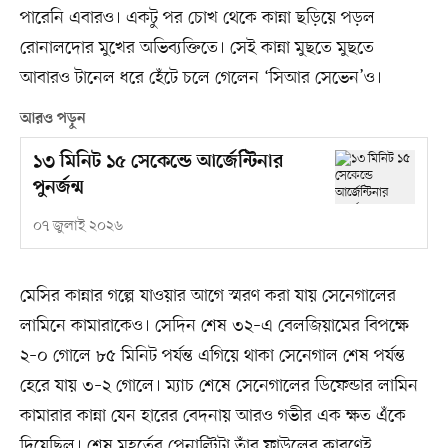
পারেনি এবারও। একটু পর চোখ থেকে কান্না ছড়িয়ে পড়ল
রোনালদোর মুখের অভিব্যক্তিতে। সেই কান্না মুছতে মুছতে
আবারও টানেল ধরে হেঁটে চলে গেলেন ‘সিআর সেভেন’ও।
আরও পড়ুন
১৩ মিনিট ১৫ সেকেন্ডে আর্জেন্টিনার
পুনর্জন্ম
০৭ জুলাই ২০২৬
মেসির কান্নার গল্পে যাওয়ার আগে স্মরণ করা যায় সেনেগালের
লামিনে কামারাকেও। সেদিন শেষ ৩২–এ বেলজিয়ামের বিপক্ষে
২–০ গোলে ৮৫ মিনিট পর্যন্ত এগিয়ে থাকা সেনেগাল শেষ পর্যন্ত
হেরে যায় ৩–২ গোলে। ম্যাচ শেষে সেনেগালের ডিফেন্ডার লামিন
কামারার কান্না যেন হারের বেদনায় আরও গভীর এক ক্ষত এঁকে
দিয়েছিল। শেষ মুহূর্তের পেনাল্টিটা তাঁর ফাউলের কারণেই