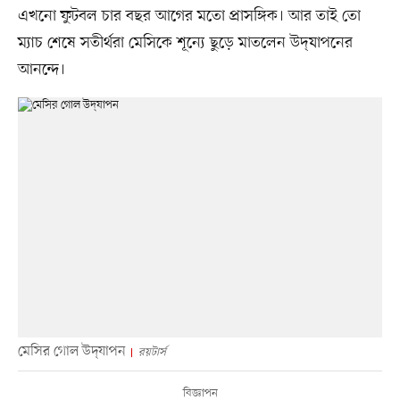
এখনো ফুটবল চার বছর আগের মতো প্রাসঙ্গিক। আর তাই তো
ম্যাচ শেষে সতীর্থরা মেসিকে শূন্যে ছুড়ে মাতলেন উদ্‌যাপনের
আনন্দে।
মেসির গোল উদ্‌যাপন
রয়টার্স