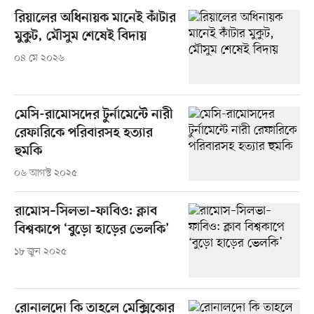
রিয়ালের অধিনায়ক মানেই কাঁটার
মুকুট, মৌসুম শেষেই বিদায়
০৪ মে ২০২৬
মেসি-রামোসদের টুর্নামেন্টে নারী
রেফারিকে পরিবারসহ হত্যার
হুমকি
০৬ আগস্ট ২০২৫
রামোস–সিলভা–ফাবিও: ক্লাব
বিশ্বকাপে ‘বুড়ো হাড়ের ভেলকি’
১৮ জুন ২০২৫
রোনালদো কি তাহলে মেক্সিকোর