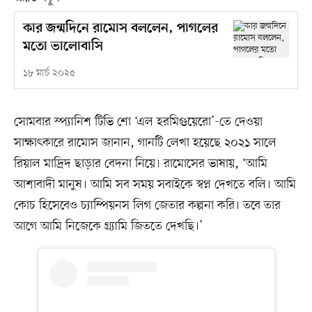
কার জন্মদিনে রামোস বললেন, পাগলের
মতো ভালোবাসি
১৮ মার্চ ২০২৫
সোমবার স্প্যানিশ টিভি শো ‘এল হরমিগুয়েরো’-তে দেওয়া
সাক্ষাৎকারে রামোস জানান, গানটি লেখা হয়েছে ২০২১ সালে
রিয়াল মাদ্রিদ ছাড়ার বেদনা নিয়ে। রামোসের ভাষায়, ‘আমি
আশাবাদী মানুষ। আমি সব সময় সবাইকে স্বপ্ন দেখতে বলি। আমি
কোচ হিসেবেও চ্যাম্পিয়নস লিগ জেতার কল্পনা করি। তবে তার
আগে আমি নিজেকে গ্র্যামি জিততে দেখছি।’