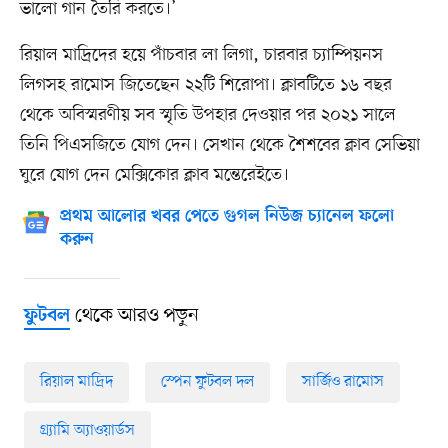
ভালো গান তৈরি করতে।’
রিয়াল মাদ্রিদের হয়ে পাঁচবার লা লিগা, চারবার চ্যাম্পিয়নস
লিগসহ রামোস জিতেছেন ২২টি শিরোপা। ক্লাবটিতে ১৬ বছর
থেকে অবিস্মরণীয় সব স্মৃতি উপহার দেওয়ার পর ২০২১ সালে
তিনি পিএসজিতে যোগ দেন। সেখান থেকে শৈশবের ক্লাব সেভিয়া
ঘুরে যোগ দেন মেক্সিকোর ক্লাব মন্তেরেইতে।
প্রথম আলোর খবর পেতে গুগল নিউজ চ্যানেল ফলো
করুন
থেকে আরও পড়ুন
ফুটবল
রিয়াল মাদ্রিদ
স্পেন ফুটবল দল
সার্জিও রামোস
গ্র্যামি অ্যাওয়ার্ডস