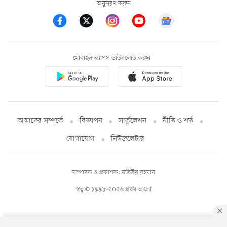
অনুসরণ করুন
মোবাইল অ্যাপস ডাউনলোড করুন
আমাদের সম্পর্কে
বিজ্ঞাপন
সার্কুলেশন
নীতি ও শর্ত
যোগাযোগ
নিউজলেটার
সম্পাদক ও প্রকাশক: মতিউর রহমান
স্বত্ব © ১৯৯৮-২০২৬ প্রথম আলো