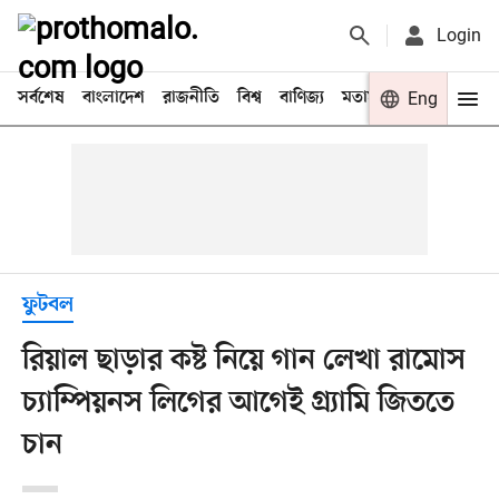
Login
সর্বশেষ
বাংলাদেশ
রাজনীতি
বিশ্ব
বাণিজ্য
মতামত
খেলা
Eng
বিনো
ফুটবল
রিয়াল ছাড়ার কষ্ট নিয়ে গান লেখা রামোস
চ্যাম্পিয়নস লিগের আগেই গ্র্যামি জিততে
চান