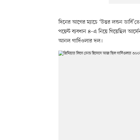
দিনের আগের ম্যাচে ‘উত্তর লন্ডন ডার্বি’ত
পয়েন্ট ব্যবধান ৪–এ নিয়ে গিয়েছিল আর্সেন
আনল গার্দিওলার দল।