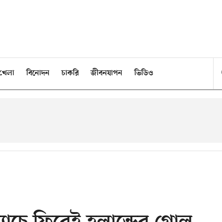
খেলা
বিনোদন
চাকরি
জীবনযাপন
ভিডিও