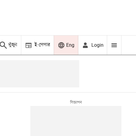
খুঁজুন
ই-পেপার
Login
Eng