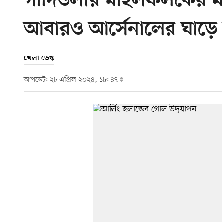
গার্দিওলার মাইলফলকের ম্
আবারও আর্সেনালের ঘাড়ে ন
খেলা ডেস্ক
আপডেট: ২৮ এপ্রিল ২০২৪, ১৮: ৪৭