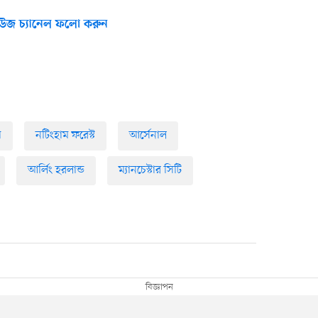
উজ চ্যানেল ফলো করুন
া
নটিংহাম ফরেস্ট
আর্সেনাল
আর্লিং হরলান্ড
ম্যানচেস্টার সিটি