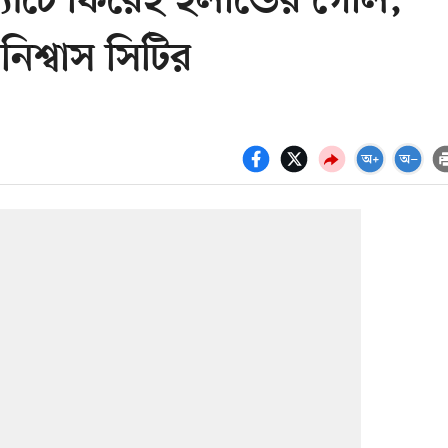
যাচে ফিরেই হলান্ডের গোল,
িশ্বাস সিটির