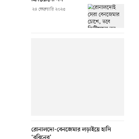
২৪ ফেব্রুয়ারি ২০২৫
রোনালদো-বেনজেমার লড়াইয়ে হাসি
‘রবিনের’