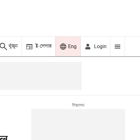
খুঁজুন
ই-পেপার
Login
Eng