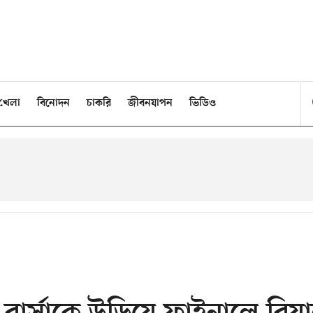
খেলা
বিনোদন
চাকরি
জীবনযাপন
ভিডিও