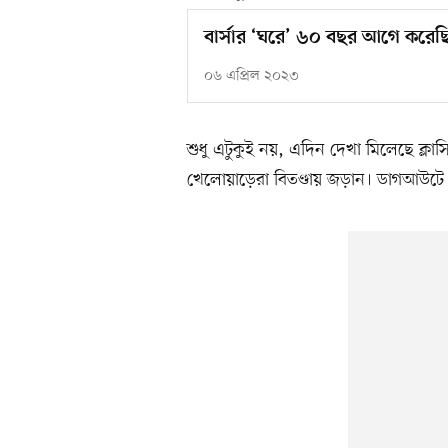
বার্সার ‘ঘরে’ ৬০ বছর আগে করে
০৬ এপ্রিল ২০২৩
শুধু এটুকুই নয়, এদিন দেখা মিলেছে ক্
খেলোয়াড়েরা বিতণ্ডায় জড়ান। ডাগআউটে দা