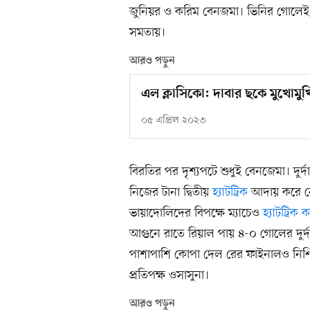
জুনিয়র ও করিম বেনজমা। ভিনির গোলেই ম
সমতায়।
আরও পড়ুন
এল ক্লাসিকো: দাবার ছকে মুখোমু
০৫ এপ্রিল ২০২৩
বিরতির পর দৃশ্যপটে শুধুই বেনজেমা। দুর্
নিজের টানা দ্বিতীয়
হ্যাটট্রিক
আদায় করে নেন
ভায়াদোলিদের বিপক্ষে ম্যাচেও
হ্যাটট্রি
আগুনে রাতে রিয়াল পায় ৪-০ গোলের দুর্দ
পাশাপাশি কোপা দেল রের ফাইনালও নিশ্
প্রতিপক্ষ ওসাসুনা।
আরও পড়ুন