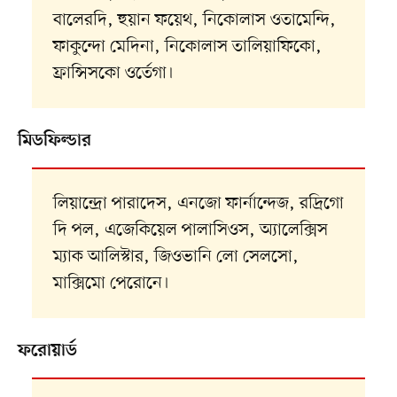
বালেরদি, হুয়ান ফয়েথ, নিকোলাস ওতামেন্দি,
ফাকুন্দো মেদিনা, নিকোলাস তালিয়াফিকো,
ফ্রান্সিসকো ওর্তেগা।
মিডফিল্ডার
লিয়ান্দ্রো পারাদেস, এনজো ফার্নান্দেজ, রদ্রিগো
দি পল, এজেকিয়েল পালাসিওস, অ্যালেক্সিস
ম্যাক আলিস্টার, জিওভানি লো সেলসো,
মাক্সিমো পেরোনে।
ফরোয়ার্ড