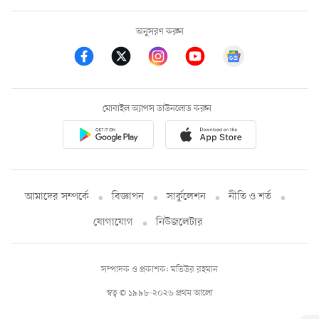
অনুসরণ করুন
মোবাইল অ্যাপস ডাউনলোড করুন
আমাদের সম্পর্কে
বিজ্ঞাপন
সার্কুলেশন
নীতি ও শর্ত
যোগাযোগ
নিউজলেটার
সম্পাদক ও প্রকাশক: মতিউর রহমান
স্বত্ব © ১৯৯৮-২০২৬ প্রথম আলো