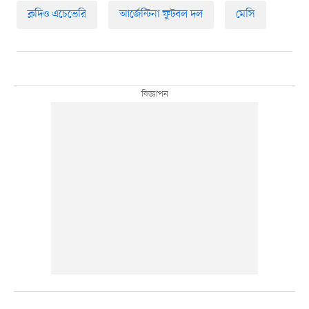
ক্লদিও এচেভেরি
আর্জেন্টিনা ফুটবল দল
মেসি