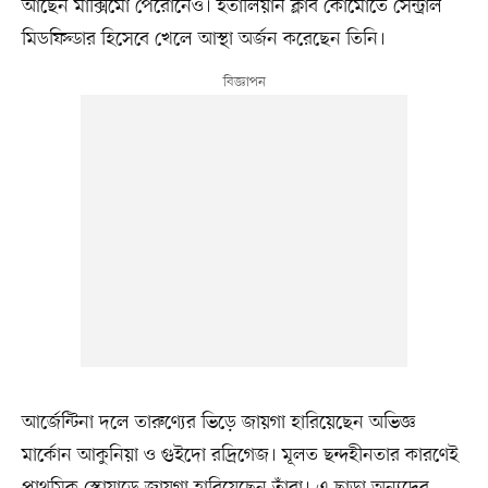
আছেন মাক্সিমো পেরোনেও। ইতালিয়ান ক্লাব কোমোতে সেন্ট্রাল
মিডফিল্ডার হিসেবে খেলে আস্থা অর্জন করেছেন তিনি।
আর্জেন্টিনা দলে তারুণ্যের ভিড়ে জায়গা হারিয়েছেন অভিজ্ঞ
মার্কোন আকুনিয়া ও গুইদো রদ্রিগেজ। মূলত ছন্দহীনতার কারণেই
প্রাথমিক স্কোয়াডে জায়গা হারিয়েছেন তাঁরা। এ ছাড়া অন্যদের