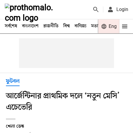
Login
সর্বশেষ
বাংলাদেশ
রাজনীতি
বিশ্ব
বাণিজ্য
মতামত
খেলা
Eng
বিনো
ফুটবল
আর্জেন্টিনার প্রাথমিক দলে ‘নতুন মেসি’
এচেভেরি
খেলা ডেস্ক