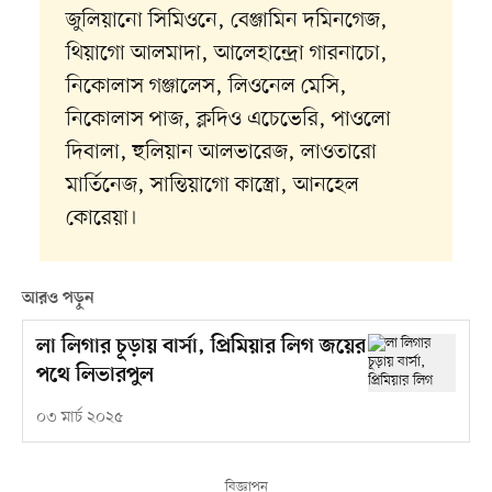
জুলিয়ানো সিমিওনে, বেঞ্জামিন দমিনগেজ,
থিয়াগো আলমাদা, আলেহান্দ্রো গারনাচো,
নিকোলাস গঞ্জালেস, লিওনেল মেসি,
নিকোলাস পাজ, ক্লদিও এচেভেরি, পাওলো
দিবালা, হুলিয়ান আলভারেজ, লাওতারো
মার্তিনেজ, সান্তিয়াগো কাস্ত্রো, আনহেল
কোরেয়া।
আরও পড়ুন
লা লিগার চূড়ায় বার্সা, প্রিমিয়ার লিগ জয়ের
পথে লিভারপুল
০৩ মার্চ ২০২৫