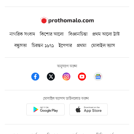
নাগরিক সংবাদ
কিশোর আলো
বিজ্ঞানচিন্তা
প্রথম আলো ট্রাস্ট
বন্ধুসভা
চিরন্তন ১৯৭১
ইপেপার
প্রথমা
মোবাইল ভ্যাস
অনুসরণ করুন
মোবাইল অ্যাপস ডাউনলোড করুন