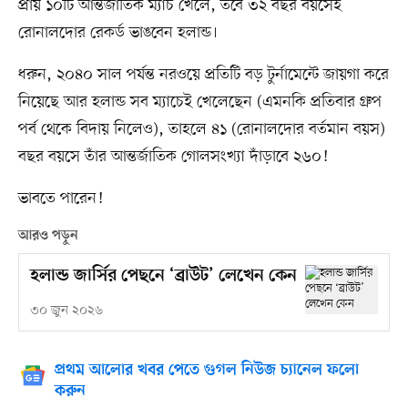
প্রায় ১০টি আন্তর্জাতিক ম্যাচ খেলে, তবে ৩২ বছর বয়সেই
রোনালদোর রেকর্ড ভাঙবেন হলান্ড।
ধরুন, ২০৪০ সাল পর্যন্ত নরওয়ে প্রতিটি বড় টুর্নামেন্টে জায়গা করে
নিয়েছে আর হলান্ড সব ম্যাচেই খেলেছেন (এমনকি প্রতিবার গ্রুপ
পর্ব থেকে বিদায় নিলেও), তাহলে ৪১ (রোনালদোর বর্তমান বয়স)
বছর বয়সে তাঁর আন্তর্জাতিক গোলসংখ্যা দাঁড়াবে ২৬০!
ভাবতে পারেন!
আরও পড়ুন
হলান্ড জার্সির পেছনে ‘ব্রাউট’ লেখেন কেন
৩০ জুন ২০২৬
প্রথম আলোর খবর পেতে গুগল নিউজ চ্যানেল ফলো
করুন