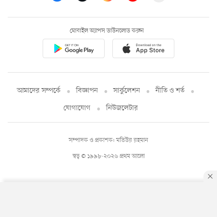
মোবাইল অ্যাপস ডাউনলোড করুন
আমাদের সম্পর্কে
বিজ্ঞাপন
সার্কুলেশন
নীতি ও শর্ত
যোগাযোগ
নিউজলেটার
সম্পাদক ও প্রকাশক: মতিউর রহমান
স্বত্ব © ১৯৯৮-২০২৬ প্রথম আলো
By using this site, you agree to our
Privacy Policy
.
OK