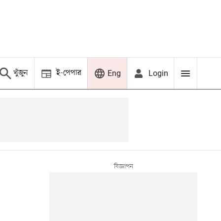
খুঁজুন
ই-পেপার
Login
Eng