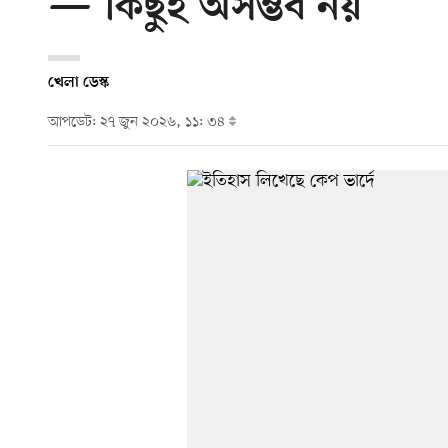
—‘কিছুই অসম্ভব নয়’
খেলা ডেস্ক
আপডেট: ২৭ জুন ২০২৬, ১১: ৩৪