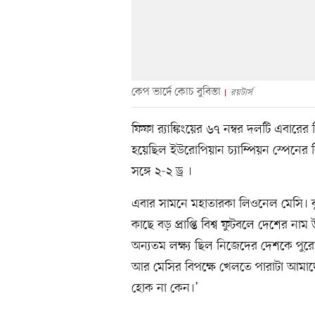
কেপ ভার্দে কোচ বুবিস্তা
রয়টার্স
ফিফা র‍্যাঙ্কিংয়ের ৬৭ নম্বর দলটি এবারের 
হয়েছিল ইউরোপিয়ান চ্যাম্পিয়ন স্পেনের ব
সঙ্গে ২-২ ড্র ।
এবার সামনে মহাতারকা লিওনেল মেসি। বুব
কাছে বড় প্রাপ্তি বিশ্ব ফুটবলে দেশের না
অন্যতম লক্ষ্য ছিল নিজেদের দেশকে পুরো ব
আর মেসির বিপক্ষে খেলতে পারাটা আমাদে
হোক না কেন।’