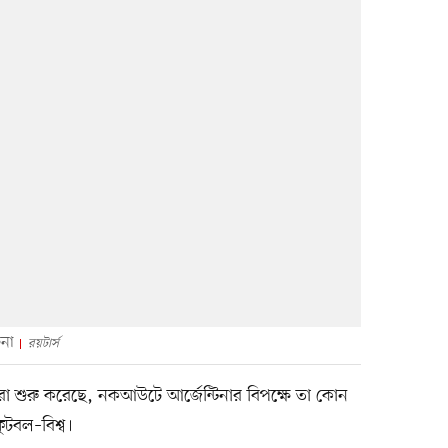
িনা
রয়টার্স
তারা শুরু করেছে, নকআউটে আর্জেন্টিনার বিপক্ষে তা কোন
ুটবল–বিশ্ব।