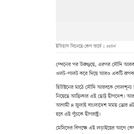
ইতিহাস লিখেছে কেপ ভার্দে
রয়টার্স
স্পেনের পর উরুগুয়ে, এরপর সৌদি আরব। 
ওলট–পালট করে দিয়ে আরও একটি রূপকথ
হিউস্টনের মাঠে সৌদি আরবকে গোলশূন্য ড
নিয়েছে আফ্রিকার এই ছোট্ট দ্বীপদেশ। 
আগামী ৪ জুলাই বাংলাদেশ সময় ভোর ৪টায় মা
হবে এই পুঁচকে দ্বীপরাষ্ট্র।
মেসিদের বিপক্ষে এই লড়াইয়ের আগে কেপ ভ