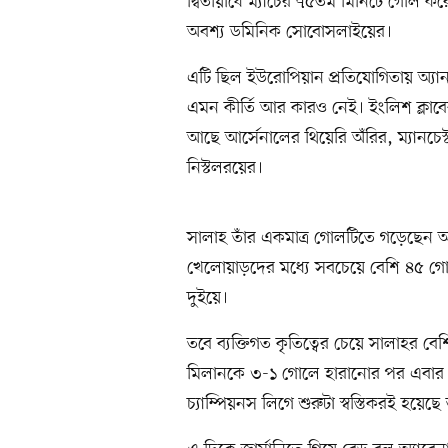
দ্বিতীয়ার্ধে ম্যাচের ৭৫তম মিনিটে গোল 
অবশ্য ডমিনিক সোবোসলাইয়ের।
এটি ছিল ইউরোপিয়ান প্রতিযোগিতায় অ্যান
এমন কীর্তি আর কারও নেই। ইংলিশ ক্লাবের 
আছে আর্সেনালের থিয়েরি অঁরির, ম্যানচে
নিস্টলরয়ের।
সালাহ তাঁর একমাত্র গোলটিতে গড়েছেন আফ
খেলোয়াড়দের মধ্যে সবচেয়ে বেশি ৪৫ গো
দুইয়ে।
তবে ব্যক্তিগত কৃতিত্বের চেয়ে সালাহর ব
মিলানকে ৩-১ গোলে হারানোর পর এবার ২
চ্যাম্পিয়নস লিগে শুরুটা স্বস্তিকরই হয়েছে