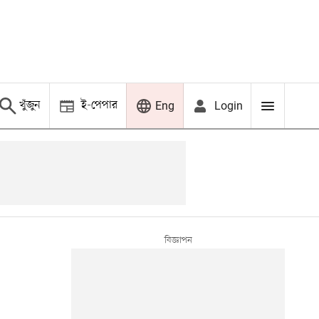
খুঁজুন
ই-পেপার
Login
Eng