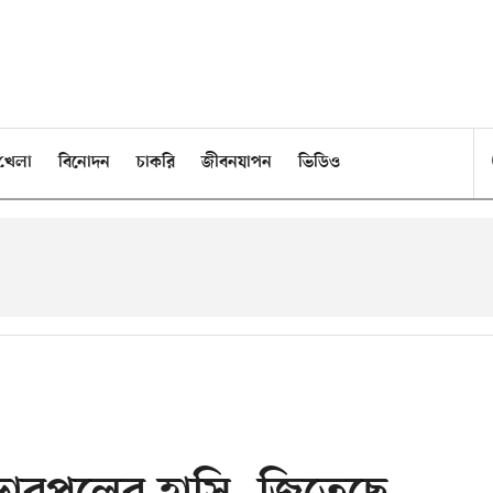
খেলা
বিনোদন
চাকরি
জীবনযাপন
ভিডিও