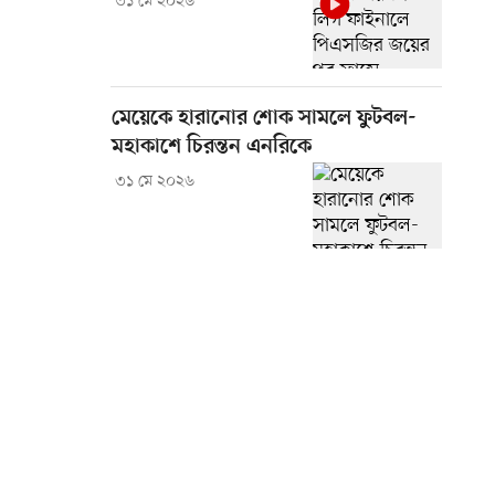
৩১ মে ২০২৬
মেয়েকে হারানোর শোক সামলে ফুটবল-
মহাকাশে চিরন্তন এনরিকে
৩১ মে ২০২৬