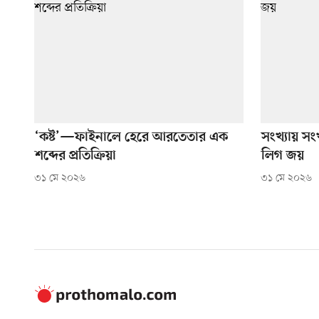
‘কষ্ট’—ফাইনালে হেরে আরতেতার এক
সংখ্যায় সং
শব্দের প্রতিক্রিয়া
লিগ জয়
৩১ মে ২০২৬
৩১ মে ২০২৬