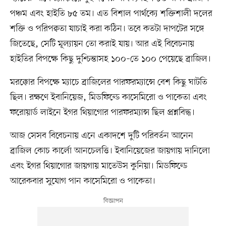
পঞ্চম এবং হাইতি ৮৫ তম। এত বিশাল পার্থক্যে শক্তিশালী দলের
শক্তি ও পরিপক্বতা যাচাই করা কঠিন। তবে কতটা দাপটের সঙ্গে
জিতেছে, সেটি মূল্যায়ন তো করাই যায়। আর এই বিবেচনায়
হাইতির বিপক্ষে কিছু দুশ্চিন্তাসহ ১০০–তে ১০০ পেয়েছে ব্রাজিল।
মরক্কোর বিপক্ষে ম্যাচে ব্রাজিলের পারফরম্যান্সে বেশ কিছু ঘাটতি
ছিল। রক্ষণে ইবানিয়েজ, মিডফিল্ডে কাসেমিরো ও পাকেতা এবং
ফরোয়ার্ড লাইনে ইগর থিয়াগোর পারফরম্যান্স ছিল প্রশ্নবিদ্ধ।
আজ সেসব বিবেচনায় এনে একাদশে দুটি পরিবর্তন আনেন
ব্রাজিল কোচ কার্লো আনচেলত্তি। ইবানিয়েজের জায়গায় দানিলো
এবং ইগর থিয়াগোর জায়গায় মাতেউস কুনিয়া। মিডফিল্ডে
আরেকবার সুযোগ পান কাসেমিরো ও পাকেতা।