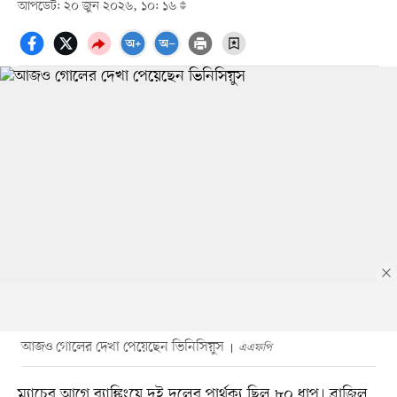
আপডেট: ২০ জুন ২০২৬, ১০: ১৬
আজও গোলের দেখা পেয়েছেন ভিনিসিয়ুস
এএফপি
ম্যাচের আগে র‍্যাঙ্কিংয়ে দুই দলের পার্থক্য ছিল ৮০ ধাপ। ব্রাজিল