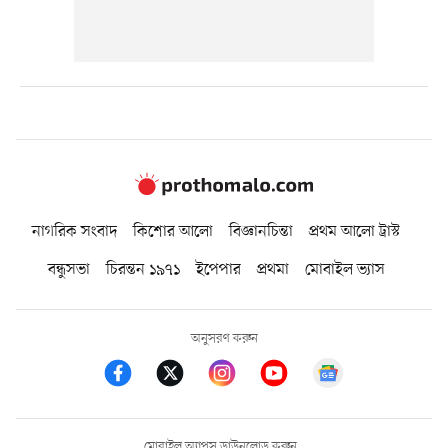
নাগরিক সংবাদ
কিশোর আলো
বিজ্ঞানচিন্তা
প্রথম আলো ট্রাস্ট
বন্ধুসভা
চিরন্তন ১৯৭১
ইপেপার
প্রথমা
মোবাইল ভ্যাস
অনুসরণ করুন
মোবাইল অ্যাপস ডাউনলোড করুন