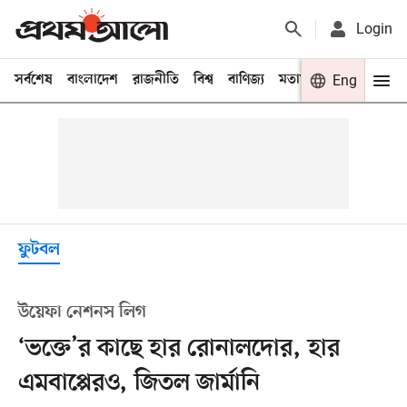
Login
সর্বশেষ
বাংলাদেশ
রাজনীতি
বিশ্ব
বাণিজ্য
মতামত
খেলা
Eng
বিনো
ফুটবল
উয়েফা নেশনস লিগ
‘ভক্তে’র কাছে হার রোনালদোর, হার
এমবাপ্পেরও, জিতল জার্মানি