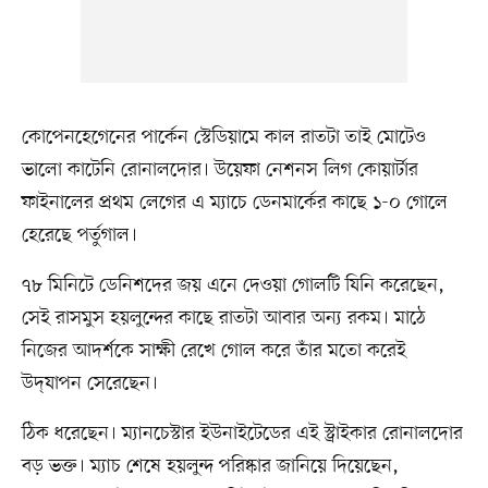
কোপেনহেগেনের পার্কেন স্টেডিয়ামে কাল রাতটা তাই মোটেও
ভালো কাটেনি রোনালদোর। উয়েফা নেশনস লিগ কোয়ার্টার
ফাইনালের প্রথম লেগের এ ম্যাচে ডেনমার্কের কাছে ১-০ গোলে
হেরেছে পর্তুগাল।
৭৮ মিনিটে ডেনিশদের জয় এনে দেওয়া গোলটি যিনি করেছেন,
সেই রাসমুস হয়লুন্দের কাছে রাতটা আবার অন্য রকম। মাঠে
নিজের আদর্শকে সাক্ষী রেখে গোল করে তাঁর মতো করেই
উদ্‌যাপন সেরেছেন।
ঠিক ধরেছেন। ম্যানচেস্টার ইউনাইটেডের এই স্ট্রাইকার রোনালদোর
বড় ভক্ত। ম্যাচ শেষে হয়লুন্দ পরিষ্কার জানিয়ে দিয়েছেন,