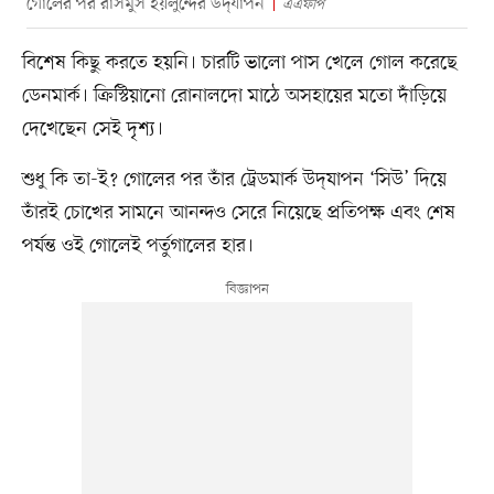
গোলের পর রাসমুস হয়লুন্দের উদ্‌যাপন
এএফপি
বিশেষ কিছু করতে হয়নি। চারটি ভালো পাস খেলে গোল করেছে
ডেনমার্ক। ক্রিস্টিয়ানো রোনালদো মাঠে অসহায়ের মতো দাঁড়িয়ে
দেখেছেন সেই দৃশ্য।
শুধু কি তা-ই? গোলের পর তাঁর ট্রেডমার্ক উদ্‌যাপন ‘সিউ’ দিয়ে
তাঁরই চোখের সামনে আনন্দও সেরে নিয়েছে প্রতিপক্ষ এবং শেষ
পর্যন্ত ওই গোলেই পর্তুগালের হার।