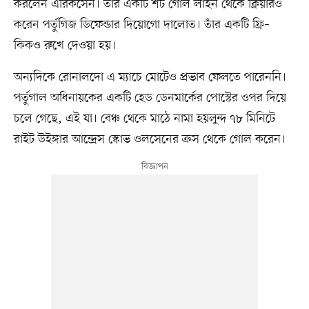
করলেন এরিকসেন। তাঁর একটি শট গোল লাইন থেকে ক্লিয়ারও
করেন পর্তুগিজ ডিফেন্ডার দিয়োগো দালোত। তাঁর একটি ফ্রি–
কিকও রুখে দেওয়া হয়।
অন্যদিকে রোনালদো এ ম্যাচে মোটেও প্রভাব ফেলতে পারেননি।
পর্তুগাল অধিনায়কের একটি হেড ডেনমার্কের পোস্টের ওপর দিয়ে
চলে গেছে, এই যা। বেঞ্চ থেকে মাঠে নামা হয়লুন্দ ৭৮ মিনিটে
রাইট উইঙ্গার আন্দ্রেস স্কোভ ওলসেনের ক্রস থেকে গোল করেন।