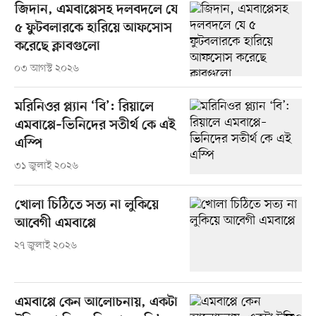
জিদান, এমবাপ্পেসহ দলবদলে যে
৫ ফুটবলারকে হারিয়ে আফসোস
করেছে ক্লাবগুলো
০৩ আগস্ট ২০২৬
মরিনিওর প্ল্যান ‘বি’: রিয়ালে
এমবাপ্পে–ভিনিদের সতীর্থ কে এই
এস্পি
৩১ জুলাই ২০২৬
খোলা চিঠিতে সত্য না লুকিয়ে
আবেগী এমবাপ্পে
২৭ জুলাই ২০২৬
এমবাপ্পে কেন আলোচনায়, একটা