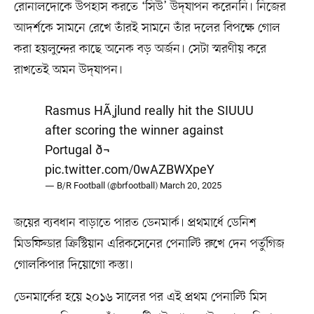
রোনালদোকে উপহাস করতে ‘সিউ’ উদ্‌যাপন করেননি। নিজের
আদর্শকে সামনে রেখে তাঁরই সামনে তাঁর দলের বিপক্ষে গোল
করা হয়লুন্দের কাছে অনেক বড় অর্জন। সেটা স্মরণীয় করে
রাখতেই অমন উদ্‌যাপন।
Rasmus HÃ¸jlund really hit the SIUUU
after scoring the winner against
Portugal ð¬
pic.twitter.com/0wAZBWXpeY
— B/R Football (@brfootball)
March 20, 2025
জয়ের ব্যবধান বাড়াতে পারত ডেনমার্ক। প্রথমার্ধে ডেনিশ
মিডফিল্ডার ক্রিস্টিয়ান এরিকসেনের পেনাল্টি রুখে দেন পর্তুগিজ
গোলকিপার দিয়োগো কস্তা।
ডেনমার্কের হয়ে ২০১৬ সালের পর এই প্রথম পেনাল্টি মিস