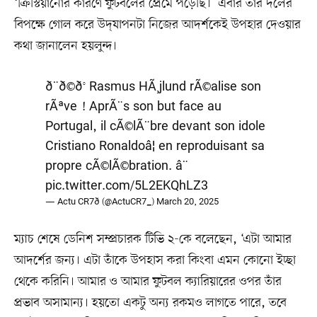
‘ক্রিস্টিয়ানোর কারণে ফুটবলের প্রেমে পড়েছি।’ এবার তাঁর দলের
বিপক্ষে গোল করে উদ্‌যাপনটা নিজের আদর্শকেই উপহার দেওয়ার
কথা জানালেন হয়লুন্দ।
ð¨ð©ð° Rasmus HÃ¸jlund rÃ©alise son
rÃªve ! AprÃ¨s son but face au
Portugal, il cÃ©lÃ¨bre devant son idole
Cristiano Ronaldoâ¦ en reproduisant sa
propre cÃ©lÃ©bration. â¨
pic.twitter.com/5L2EKQhLZ3
— Actu CR7ð (@ActuCR7_)
March 20, 2025
ম্যাচ শেষে ডেনিশ সম্প্রচারক টিভি ২-কে বলেছেন, ‘এটা আমার
আদর্শের জন্য। এটা তাঁকে উপহাস করা কিংবা এমন কোনো ইচ্ছা
থেকে করিনি। আমার ও আমার ফুটবল ক্যারিয়ারের ওপর তাঁর
প্রভাব অসামান্য। হয়তো একটু অন্য রকমও লাগতে পারে, তবে