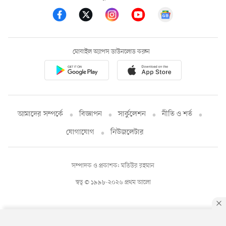
মোবাইল অ্যাপস ডাউনলোড করুন
আমাদের সম্পর্কে
বিজ্ঞাপন
সার্কুলেশন
নীতি ও শর্ত
যোগাযোগ
নিউজলেটার
সম্পাদক ও প্রকাশক: মতিউর রহমান
স্বত্ব © ১৯৯৮-২০২৬ প্রথম আলো