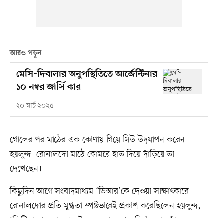
আরও পড়ুন
মেসি–দিবালার অনুপস্থিতিতে আর্জেন্টিনার
১০ নম্বর জার্সি কার
২০ মার্চ ২০২৫
গোলের পর মাঠের এক কোণায় গিয়ে সিউ উদ্‌যাপন করেন
হয়লুন্দ। রোনালদো মাঠে কোমরে হাত দিয়ে দাঁড়িয়ে তা
দেখেছেন।
কিছুদিন আগে সংবাদমাধ্যম ‘ডিআর’কে দেওয়া সাক্ষাৎকারে
রোনালদোর প্রতি মুগ্ধতা স্পষ্টভাবেই প্রকাশ করেছিলেন হয়লুন্দ,