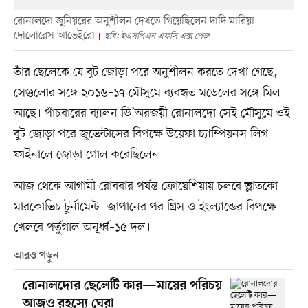
রোনালদো জুনিয়রের অনুশীলন দেখতে গিয়েছিলেন দাদি মারিয়া
দোলোরেস আভেইরো
ছবি: ইএসপিএন এফসি এক্স পেজ
তাঁর ছেলেকে যে বুট জোড়া পরে অনুশীলন করতে দেখা গেছে,
সেগুলোর সঙ্গে ২০১৬–১৭ মৌসুমে ব্যবহৃত মডেলের সঙ্গে মিল
আছে। পাঁচবারের ব্যালন ডি’অরজয়ী রোনালদো সেই মৌসুমে ওই
বুট জোড়া পরে জুভেন্টাসের বিপক্ষে উয়েফা চ্যাম্পিয়নস লিগ
ফাইনালে জোড়া গোল করেছিলেন।
আজ থেকে আগামী রোববার পর্যন্ত ক্রোয়েশিয়ায় চলবে ভ্লাতকো
মারকোভিচ টুর্নামেন্ট। জাপানের পর গ্রিস ও ইংল্যান্ডের বিপক্ষে
খেলবে পর্তুগাল অনূর্ধ্ব–১৫ দল।
আরও পড়ুন
রোনালদোর ছেলেটি কার—মায়ের পরিচয়
আজও রহস্যে ঘেরা