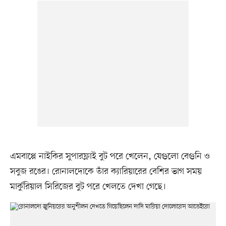
এমবাপ্পে নাইকির সুপারফ্লাই বুট পরে খেলেন, যেগুলো বেগুনি ও
সবুজ রঙের। রোনালদোকে তাঁর ক্যারিয়ারের বেশির ভাগ সময়
মার্কুরিয়াল সিরিজের বুট পরে খেলতে দেখা গেছে।