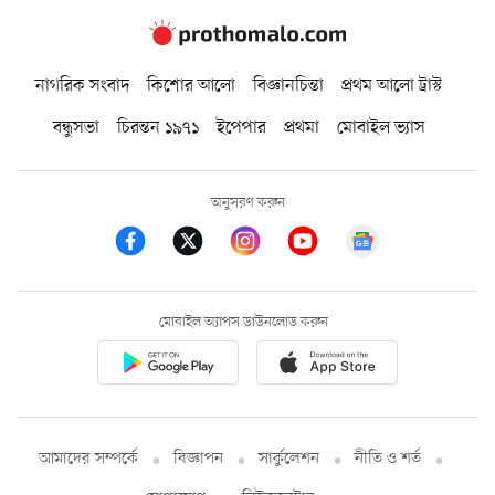
নাগরিক সংবাদ
কিশোর আলো
বিজ্ঞানচিন্তা
প্রথম আলো ট্রাস্ট
বন্ধুসভা
চিরন্তন ১৯৭১
ইপেপার
প্রথমা
মোবাইল ভ্যাস
অনুসরণ করুন
মোবাইল অ্যাপস ডাউনলোড করুন
আমাদের সম্পর্কে
বিজ্ঞাপন
সার্কুলেশন
নীতি ও শর্ত