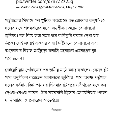
pic.twitter.com/s7n7ZZz25q
— Madrid Zone (@theMadridZone)
May 12, 2025
পর্তুগালের সিদাদে দো ফুটবল কমপ্লেক্সে গত রোববার অনূর্ধ্ব-১৫
দলের সঙ্গে প্রথমবারের মতো অনুশীলন করেন রোনালদো
জুনিয়র। বল নিয়ে লম্বা সময় ধরে কারিকুরি করতে দেখা যায়
তাঁকে। সেই সময়ই একবার বাবা ক্রিস্টিয়ানো রোনালদো এবং
আরেকবার রিয়াল মাদ্রিদের ফরাসি ফরোয়ার্ড এমবাপ্পের বুট
পরেছিলেন।
ক্রোয়েশিয়ায় পৌঁছানোর পর স্থানীয় মাঠে আজ সকালেও সেসব বুট
পরে অনুশীলন করেছেন রোনালদো জুনিয়র। পরে অবশ্য পর্তুগাল
দলের বর্তমান কিট স্পনসর পিউমার বুট পরে সতীর্থদের সঙ্গে বল
দেওয়া–নেওয়া করেন। তাঁর সফরসঙ্গী হিসেবে ক্রোয়েশিয়ায় গেছেন
দাদি মারিয়া দোলোরেস আভেইরো।