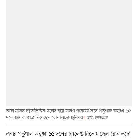
আল নাসর বয়সভিত্তিক দলের হয়ে দারুণ পারফর্ম করে পর্তুগাল অনূর্ধ্ব–১৫
দলে জায়গা করে নিয়েছেন রোনালদো জুনিয়র
ছবি: ইনস্টাগ্রাম
এবার পর্তুগাল অনূর্ধ্ব–১৫ দলের চ্যালেঞ্জ নিতে যাচ্ছেন রোনালদো