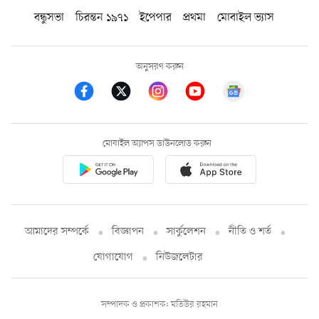
বন্ধুসভা
চিরন্তন ১৯৭১
ইপেপার
প্রথমা
মোবাইল ভ্যাস
অনুসরণ করুন
মোবাইল অ্যাপস ডাউনলোড করুন
আমাদের সম্পর্কে
বিজ্ঞাপন
সার্কুলেশন
নীতি ও শর্ত
যোগাযোগ
নিউজলেটার
সম্পাদক ও প্রকাশক: মতিউর রহমান