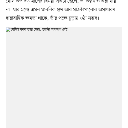
মেসি কত বড় মাপের বিনয়ী একটা ছেলে, তা কল্পনাও করা যায়
না। যার মধ্যে এমন মানবিক গুণ আর মাঠকাঁপানোর অসাধারণ
ধারাবাহিক ক্ষমতা থাকে, তাঁর পক্ষে চূড়ায় ওঠা সম্ভব।