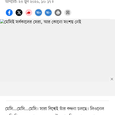
আপডেট: ২৩ জুন ২০২৬, ১০: ১৭
মেসি...মেসি...মেসি। সারা বিশ্বেই তাঁর বন্দনা চলছে। লিওনেল