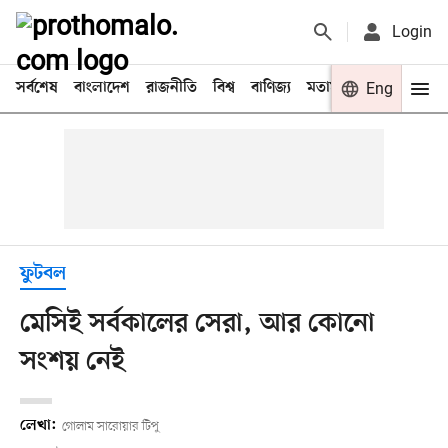
Login
সর্বশেষ
বাংলাদেশ
রাজনীতি
বিশ্ব
বাণিজ্য
মতামত
খেলা
Eng
বিনো
ফুটবল
মেসিই সর্বকালের সেরা, আর কোনো
সংশয় নেই
লেখা:
গোলাম সারোয়ার টিপু