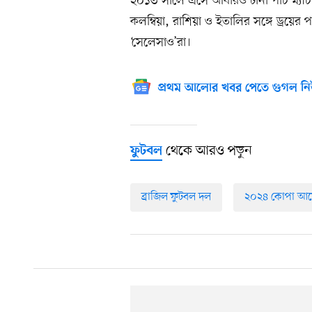
২০১৩ সালে এসে আবারও টানা পাঁচ ম্যাচ 
কলম্বিয়া, রাশিয়া ও ইতালির সঙ্গে ড্রয়ের প
‘সেলেসাও’রা।
প্রথম আলোর খবর পেতে গুগল নি
থেকে আরও পড়ুন
ফুটবল
ব্রাজিল ফুটবল দল
২০২৪ কোপা আম