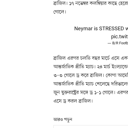
ব্রাজিল। ১৭ নভেম্বর কলম্বিয়ার কাছে হের
গোলে।
Neymar is STRESSED watch
pic.twi
— B/R Footba
ব্রাজিল এরপর চলতি বছর মার্চে এসে একটি
আন্তর্জাতিক প্রীতি ম্যাচ। ২৪ মার্চ ইংল্য
৩–৩ গোলে ড্র করে ব্রাজিল। কোপা আমে
আন্তর্জাতিক প্রীতি ম্যাচ খেলেছে দরি
জুন যুক্তরাষ্ট্রের সঙ্গে ড্র ১–১ গোলে
এসে ড্র করল ব্রাজিল।
আরও পড়ুন