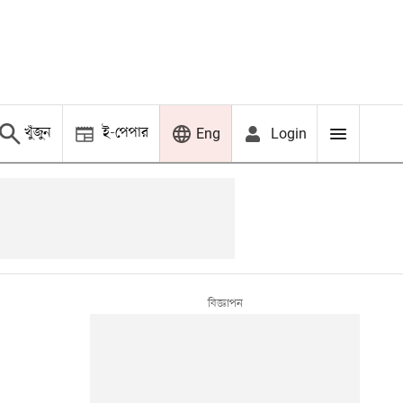
খুঁজুন
ই-পেপার
Login
Eng