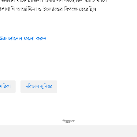
জয়হীন থাকে ব্রাজিল। এবার সব কটিই ছিল প্রীতি ম্যাচ।
াশাপাশি আর্জেন্টিনা ও ইংল্যান্ডের বিপক্ষে হেরেছিল
উজ চ্যানেল ফলো করুন
েরিকা
দরিভাল জুনিয়র