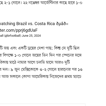
েছে ২–১ গোলে। ২২ নভেম্বর আর্জেন্টিনার কাছে হারে ১–০
ing Brazil vs. Costa Rica ðµâð«
tter.com/pprj6gdUaF
ll (@brfootball)
June 25, 2024
 জয় এবং একটি ড্রয়ের দেখা পায়; কিন্তু সে দুটি ছিল
ান্ডের বিপক্ষে ১–০ গোলে জয়ের তিন দিন পর স্পেনের সঙ্গে
রিকায় মাঠে নামার আগে চলতি মাসে আরও দুটি
ভালের দল। ৯ জুন মেক্সিকোকে ৩–২ গোলে হারানোর পর ১৩
। এরপর আজ সকালে কোপা আমেরিকায় নিজেদের প্রথম ম্যাচে