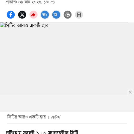
প্রকাশ: ০৮ মার্চ ২০২৫, ১৪: ৫১
সিটির আরও একটি হার
রয়টার্স
নটিংহাম ফরেস্ট ১ : ০ ম্যানচেস্টার সিটি