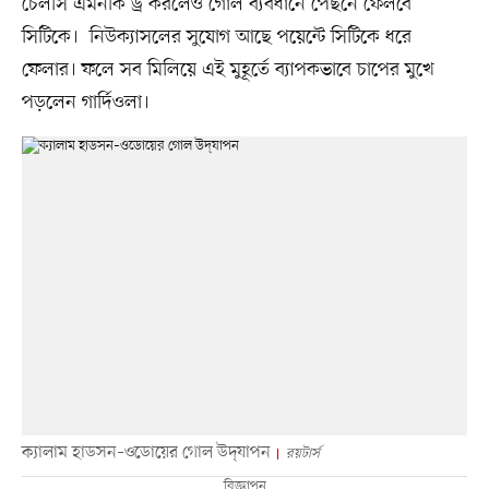
চেলসি এমনকি ড্র করলেও গোল ব্যবধানে পেছনে ফেলবে
সিটিকে। নিউক্যাসলের সুযোগ আছে পয়েন্টে সিটিকে ধরে
ফেলার। ফলে সব মিলিয়ে এই মুহূর্তে ব্যাপকভাবে চাপের মুখে
পড়লেন গার্দিওলা।
ক্যালাম হাডসন–ওডোয়ের গোল উদ্‌যাপন
রয়টার্স