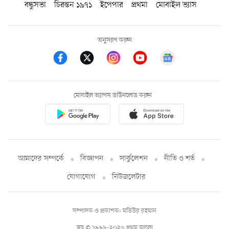
বন্ধুসভা
চিরন্তন ১৯৭১
ইপেপার
প্রথমা
মোবাইল ভ্যাস
অনুসরণ করুন
মোবাইল অ্যাপস ডাউনলোড করুন
আমাদের সম্পর্কে
বিজ্ঞাপন
সার্কুলেশন
নীতি ও শর্ত
যোগাযোগ
নিউজলেটার
সম্পাদক ও প্রকাশক: মতিউর রহমান
স্বত্ব © ১৯৯৮-২০২৬ প্রথম আলো