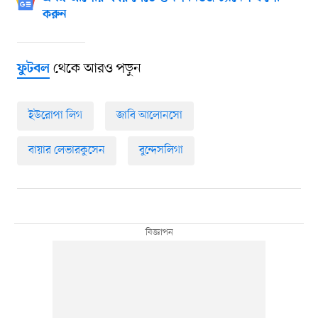
করুন
থেকে আরও পড়ুন
ফুটবল
ইউরোপা লিগ
জাবি আলোনসো
বায়ার লেভারকুসেন
বুন্দেসলিগা