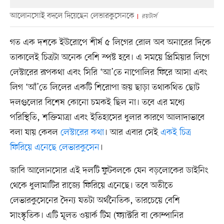
আলোনসোই বদলে দিয়েছেন লেভারকুসেনকে
রয়টার্স
গত এক দশকে ইউরোপে শীর্ষ ৫ লিগের রোল অব অনারের দিকে
তাকালেই চিত্রটা অনেক বেশি স্পষ্ট হবে। এ সময়ে প্রিমিয়ার লিগে
লেস্টারের রূপকথা এবং সিরি ‘আ’তে নাপোলির ফিরে আসা এবং
লিগ ‘আঁ’তে লিলের একটি শিরোপা জয় ছাড়া তথাকথিত ছোট
দলগুলোর বিশেষ কোনো চমকই ছিল না। তবে এর মধ্যে
পরিস্থিতি, শক্তিমাত্রা এবং ইতিহাসের ধুলার কারণে আলাদাভাবে
বলা যায় কেবল
লেস্টারের কথা
। আর এবার সেই
একই চিত্র
ফিরিয়ে এনেছে লেভারকুসেন
।
জাবি আলোনসোর এই দলটি ফুটবলকে যেন বড়লোকের ডাইনিং
থেকে ধুলামাটির রাজ্যে ফিরিয়ে এনেছে। তবে অতীতে
লেভারকুসেনের দৈন্য যতটা অর্থনৈতিক, তারচেয়ে বেশি
সাংস্কৃতিক। এটি মূলত ওয়ার্ক টিম (ফ্যাক্টরি বা কোম্পানির