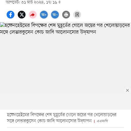
আপডেট: ৩১ মার্চ ২০২৪, ১৭: ১৯
হফেনহেইমের বিপক্ষের শেষ মুহূর্তের গোলে জয়ের পর খেলোয়াড়দের
সঙ্গে লেভারকুসেন কোচ জাবি আলোনসোর উদ্‌যাপন
এএফপি