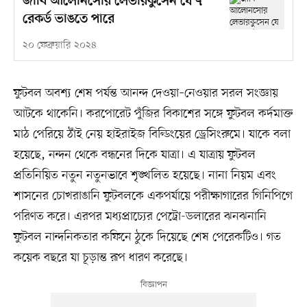
জাবি আলোনসোর লেভারকুসেন যে ৭
রেকর্ড ভাঙতে পারে
২০ ফেব্রুয়ারি ২০২৪
ফুটবল অবশ্য শেষ পর্যন্ত আনন্দ দেওয়া–নেওয়ার সরল সংজ্ঞায়
আটকে থাকেনি। করপোরেট পুঁজির বিকাশের সঙ্গে ফুটবল কর্দমাক্ত
মাঠ পেরিয়ে ঠাঁই নেয় হাইরাইজ বিল্ডিংয়ের ড্রেসিংরুমে। যাকে বলা
হয়েছে, নন্দন থেকে বন্ধনের দিকে যাত্রা। এ যাত্রায় ফুটবল
প্রতিনিয়িত নতুন নতুনভাবে শৃঙ্খলিত হয়েছে। নানা নিয়ম এবং
শাসনের চোখরাঙানি ফুটবলকে একপর্যায়ে পরীক্ষাগারের গিনিপিগে
পরিণত করে। এরপর মধ্যপ্রাচ্যের পেট্রো-ডলারের ঝনঝনানি
ফুটবল নান্দনিকতার কফিনে ঠুকে দিয়েছে শেষ পেরেকটিও। গত
কয়েক বছরে যা চূড়ান্ত রূপ ধারণ করেছে।