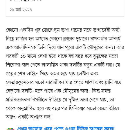
২৯ মার্চ ২০২৪
কোনো একদিন খুব ভোরে ঘুম ভাঙা গানের সঙ্গে ভাগ্যদেবী অর্ঘ্য
নিয়ে হাজির হন অখ্যাত কোনো ক্লাবের দুয়ারে। রূপকথার আশ্চর্য
এক আলাদিনকে তিনি দিয়ে যান পুরো একটি মৌসুমের জন্য। আর
পরবর্তী ১০ মাসে লেখা হতে থাকে বহু বছর ধরে বুভুক্ষের মতো
শিরোপা-স্বাদ পেতে লালায়িত থাকা দলটির নতুন একটি গল্প। যে
গল্পের শেষ লাইনে গিয়ে অমর হয়ে যায় লেস্টার এবং
লেভারকুসেনের মতো সারাজীবন মার খেতে থাকা এবং গ্লানি বয়ে
বেড়ানো দলটি। হতে পারে এক মৌসুমের জন্য। কিন্তু সমস্ত
প্রতিবন্ধকতার বিপরীতে দাঁড়িয়ে যে দৃষ্টান্ত তারা রেখে যায়, তা
থেকে অনুপ্রাণিত হয়ে বহু বছর পর ফিনিক্সের মতো জেগে উঠবে
আরও একটি অখ্যাত দল।
প্রথম আলোর খবর পেতে গুগল নিউজ চ্যানেল ফলো