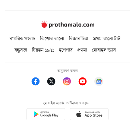
নাগরিক সংবাদ
কিশোর আলো
বিজ্ঞানচিন্তা
প্রথম আলো ট্রাস্ট
বন্ধুসভা
চিরন্তন ১৯৭১
ইপেপার
প্রথমা
মোবাইল ভ্যাস
অনুসরণ করুন
মোবাইল অ্যাপস ডাউনলোড করুন