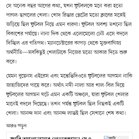
সে অনেক বছর আগের কথা, যখন ফুটবলকে মনে করা হতো
পাগল-ছাগলের খেলা। খোদ রিভার প্লেটের মতো ক্লাবের সঙ্গেই
জড়িয়ে ছিল ফুটবল নিয়ে এমন ধারণা। ফুটবল অবশ্য তখনো ছিল
বিকাশের পর্যায়ে। নানা দিক থেকে এলোমেলো ঢেউ এসে বদলে
দিচ্ছিল এর গতিপথ। ম্যানচেস্টারের কাপড় থেকে মুক্তবাণিজ্য
অর্থনীতি—সবকিছুই খেলাটাকে নিজের মতো আকার দিতে শুরু
করে।
যেমন বুয়েনস এইরেস এবং মন্তেভিদিওতে ফুটবলের আগমন নাকি
জাহাজিদের পায়ে করে। অর্থাৎ নদী-নালা আর খাল-বিল দিয়ে
ফুটবলের আগমন ঘটে এমন একটি অঞ্চলে, যারা ফুটবল খেলার
মানেই বদলে দিয়েছে। তখন পর্যন্ত ফুটবল ছিল নিছকই একটি
খেলা। আনন্দ দান এবং আনন্দ লাভই ছিল সেখানে শেষ কথা।
আরও পড়ুন