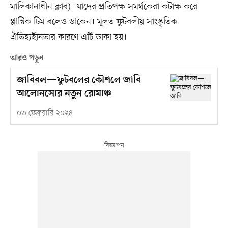
মালিকানাধীন ক্লাব)। যাদের প্রতিপক্ষ সমর্থকেরা কটাক্ষ করে
প্লাস্টিক টিম বলেও ডাকেন। মূলত ফুটবলীয় সাংস্কৃতিক
ঐতিহ্যহীনতার কারণে এটি ডাকা হয়।
আরও পড়ুন
জাবিবল—ফুটবলের কৌশলে জাবি
আলোনসোর নতুন রোমাঞ্চ
০৩ ফেব্রুয়ারি ২০২৪