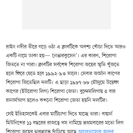
রাইন নদীর তীরে গড়ে ওঠা এ ক্লাবটিকে অবশ্য খোঁচা দিতে আরও
একটি নামে ডাকা হয়— ‘নেভারকুসেন’। এর কারণ, শিরোপা
জিততে না পারা। ক্লাবটির সর্বশেষ শিরোপা জয়ের স্মৃতি খুঁজতে
হলে ফিরে যেতে হবে ১৯৯২-৯৩ সালে। সেবার জার্মান কাপের
শিরোপা জিতেছিল দলটি। এ ছাড়া ১৯৮৭-৮৮ মৌসুমে উয়েফা
কাপের (ইউরোপা লিগ) শিরোপা জেতা। বুন্দেসলিগায় ৫ বার
রানার্সআপ হলেও কখনো শিরোপা জেতা হয়নি দলটির।
সেই ইতিহাসকেই এবার মাটিচাপা দিতে যাচ্ছে তারা। বায়ার্ন
মিউনিখের ১১ বছরের রাজত্বে ধস নামিয়ে প্রথমবারের মতো লিগ
শিরোপা জয়ের দ্বারপ্রান্তে দাঁড়িয়ে আছে
আলোনসোর জাদুর