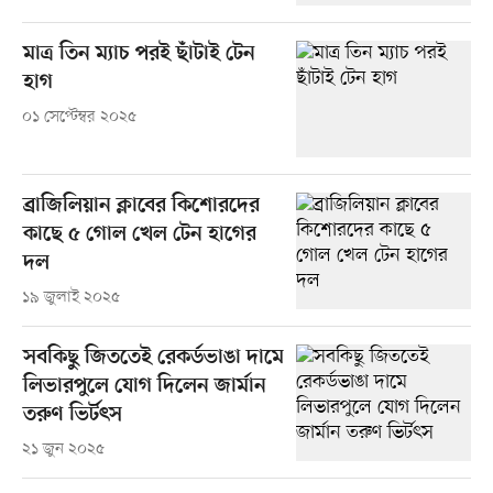
মাত্র তিন ম্যাচ পরই ছাঁটাই টেন
হাগ
০১ সেপ্টেম্বর ২০২৫
ব্রাজিলিয়ান ক্লাবের কিশোরদের
কাছে ৫ গোল খেল টেন হাগের
দল
১৯ জুলাই ২০২৫
সবকিছু জিততেই রেকর্ডভাঙা দামে
লিভারপুলে যোগ দিলেন জার্মান
তরুণ ভির্টৎস
২১ জুন ২০২৫