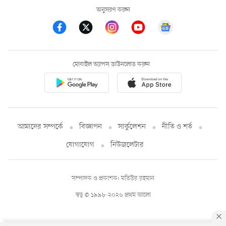
অনুসরণ করুন
মোবাইল অ্যাপস ডাউনলোড করুন
আমাদের সম্পর্কে
বিজ্ঞাপন
সার্কুলেশন
নীতি ও শর্ত
যোগাযোগ
নিউজলেটার
সম্পাদক ও প্রকাশক: মতিউর রহমান
স্বত্ব © ১৯৯৮-২০২৬ প্রথম আলো