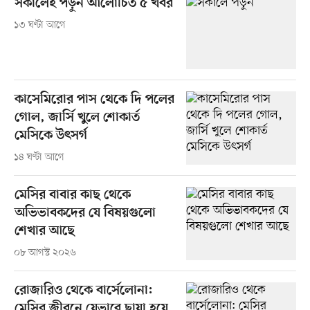
সকালেই পড়ুন আলোচিত ৫ খবর
১৩ ঘণ্টা আগে
কাসেমিরোর পাস থেকে দি পলের
গোল, জার্সি খুলে শোকার্ত
মেসিকে উৎসর্গ
১৪ ঘণ্টা আগে
মেসির বাবার কাছ থেকে
অভিভাবকদের যে বিষয়গুলো
শেখার আছে
০৮ আগস্ট ২০২৬
রোজারিও থেকে বার্সেলোনা:
মেসির জীবনে যেভাবে ছায়া হয়ে