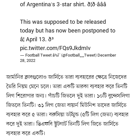
of Argentina's 3-star shirt. ð¦ð·â­â­â­
This was supposed to be released
today but has now been postponed to
â¦ April 13. ð³
pic.twitter.com/FQs9JkdmIv
— Football Tweet â½î¨ (@Football__Tweet)
December
28, 2022
জার্মানির ক্লাবগুলোও জার্সিতে তারা ব্যবহারের ক্ষেত্রে নিজেদের
তৈরি নিয়ম মেনে চলে। তারা একটি তারকা ব্যবহার করে তিনটি
লিগ শিরোপার জন্য। পাঁচটি জিতলে দুই তারা। ১০টি বুন্দেসলিগা
জিতলে তিনটি। ৩১ লিগ জেতা বায়ার্ন মিউনিখ তাদের জার্সিতে
ব্যবহার করে ৫ তারা। বরুসিয়া ডর্টমুন্ড (৫টি লিগ জেতা) ব্যবহার
করে দুই তারা। ভিএফবি স্টুটগার্ট তিনটি লিগ জিতে জার্সিতে
ব্যবহার করে একটি।