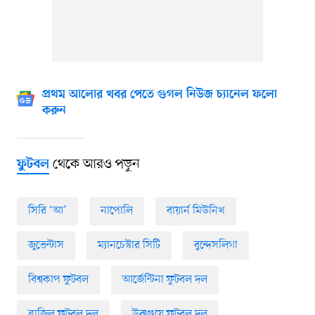
প্রথম আলোর খবর পেতে গুগল নিউজ চ্যানেল ফলো
করুন
থেকে আরও পড়ুন
ফুটবল
সিরি ‘আ’
নাপোলি
বায়ার্ন মিউনিখ
জুভেন্টাস
ম্যানচেস্টার সিটি
বুন্দেসলিগা
বিশ্বকাপ ফুটবল
আর্জেন্টিনা ফুটবল দল
ব্রাজিল ফুটবল দল
উরুগুয়ে ফুটবল দল