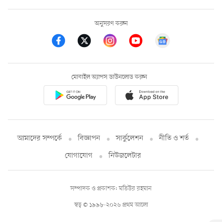
অনুসরণ করুন
মোবাইল অ্যাপস ডাউনলোড করুন
আমাদের সম্পর্কে
বিজ্ঞাপন
সার্কুলেশন
নীতি ও শর্ত
যোগাযোগ
নিউজলেটার
সম্পাদক ও প্রকাশক: মতিউর রহমান
স্বত্ব © ১৯৯৮-২০২৬ প্রথম আলো