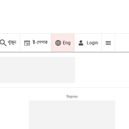
খুঁজুন
ই-পেপার
Login
Eng