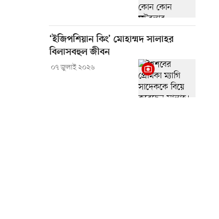
‘ইজিপশিয়ান কিং’ মোহাম্মদ সালাহর
বিলাসবহুল জীবন
০৭ জুলাই ২০২৬