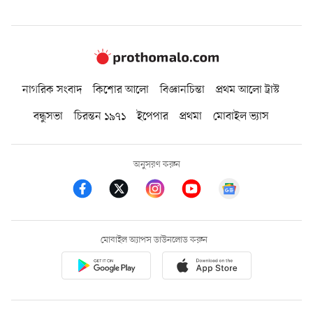
নাগরিক সংবাদ
কিশোর আলো
বিজ্ঞানচিন্তা
প্রথম আলো ট্রাস্ট
বন্ধুসভা
চিরন্তন ১৯৭১
ইপেপার
প্রথমা
মোবাইল ভ্যাস
অনুসরণ করুন
মোবাইল অ্যাপস ডাউনলোড করুন