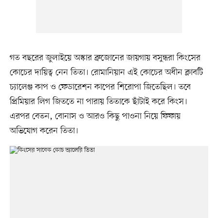
গত বছরের জুলাইয়ে অস্কার ব্রুজোনের জায়গায় বসুন্ধরা কিংসের
কোচের দায়িত্ব নেন তিতা। রোমানিয়ান এই কোচের অধীন ক্লাবটি
চ্যালেঞ্জ কাপ ও ফেডারেশন কাপের শিরোপা জিতেছিল। তবে
প্রিমিয়ার লিগ জিততে না পারায় তিতাকে ছাঁটাই করে কিংস।
‎এরপর বেতন, বোনাস ও আরও কিছু পাওনা নিয়ে ফিফায়
অভিযোগ করেন তিতা।