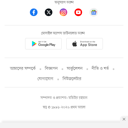
অনুসরণ করুন
মোবাইল অ্যাপস ডাউনলোড করুন
আমাদের সম্পর্কে
বিজ্ঞাপন
সার্কুলেশন
নীতি ও শর্ত
যোগাযোগ
নিউজলেটার
সম্পাদক ও প্রকাশক: মতিউর রহমান
স্বত্ব © ১৯৯৮-২০২৬ প্রথম আলো