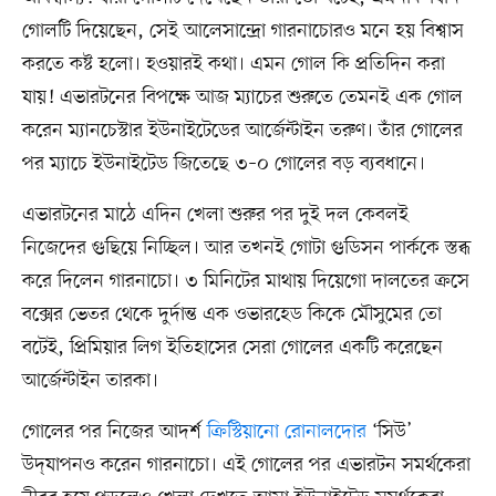
গোলটি দিয়েছেন, সেই আলেসান্দ্রো গারনাচোরও মনে হয় বিশ্বাস
করতে কষ্ট হলো। হওয়ারই কথা। এমন গোল কি প্রতিদিন করা
যায়! এভারটনের বিপক্ষে আজ ম্যাচের শুরুতে তেমনই এক গোল
করেন ম্যানচেস্টার ইউনাইটেডের আর্জেন্টাইন তরুণ। তাঁর গোলের
পর ম্যাচে ইউনাইটেড জিতেছে ৩–০ গোলের বড় ব্যবধানে।
এভারটনের মাঠে এদিন খেলা শুরুর পর দুই দল কেবলই
নিজেদের গুছিয়ে নিচ্ছিল। আর তখনই গোটা গুডিসন পার্ককে স্তব্ধ
করে দিলেন গারনাচো। ৩ মিনিটের মাথায় দিয়েগো দালতের ক্রসে
বক্সের ভেতর থেকে দুর্দান্ত এক ওভারহেড কিকে মৌসুমের তো
বটেই, প্রিমিয়ার লিগ ইতিহাসের সেরা গোলের একটি করেছেন
আর্জেন্টাইন তারকা।
গোলের পর নিজের আদর্শ
ক্রিস্টিয়ানো রোনালদোর
‘সিউ’
উদ্‌যাপনও করেন গারনাচো। এই গোলের পর এভারটন সমর্থকেরা