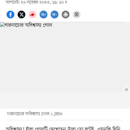
আপডেট: ২৬ নভেম্বর ২০২৩, ১৯: ১০
গারনাচোর অবিশ্বাস্য গোল
টুইটার
অবিশ্বাস্য! যাঁরা গোলটি দেখেছেন তাঁরা তো বটেই, এমনকি যিনি