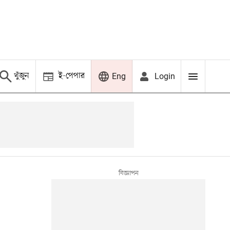
খুঁজুন
ই-পেপার
Login
Eng