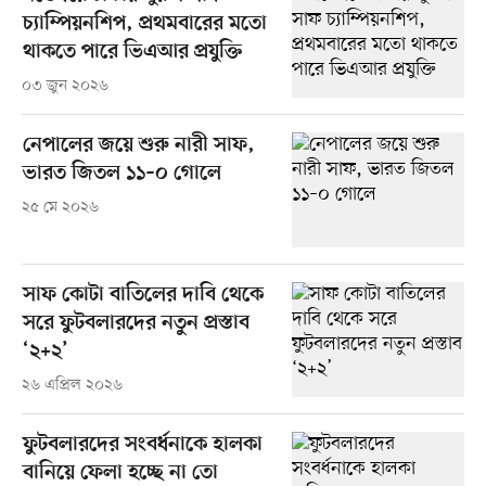
চ্যাম্পিয়নশিপ, প্রথমবারের মতো
থাকতে পারে ভিএআর প্রযুক্তি
০৩ জুন ২০২৬
নেপালের জয়ে শুরু নারী সাফ,
ভারত জিতল ১১–০ গোলে
২৫ মে ২০২৬
সাফ কোটা বাতিলের দাবি থেকে
সরে ফুটবলারদের নতুন প্রস্তাব
‘২+২’
২৬ এপ্রিল ২০২৬
ফুটবলারদের সংবর্ধনাকে হালকা
বানিয়ে ফেলা হচ্ছে না তো