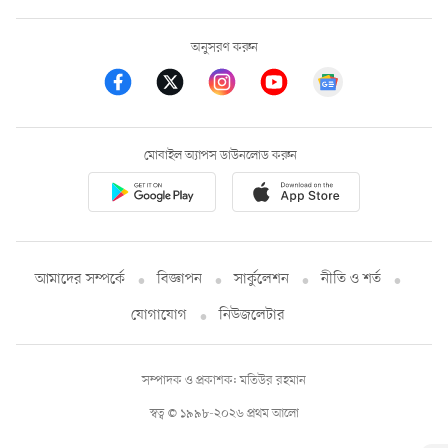
অনুসরণ করুন
মোবাইল অ্যাপস ডাউনলোড করুন
আমাদের সম্পর্কে
বিজ্ঞাপন
সার্কুলেশন
নীতি ও শর্ত
যোগাযোগ
নিউজলেটার
সম্পাদক ও প্রকাশক: মতিউর রহমান
স্বত্ব © ১৯৯৮-২০২৬ প্রথম আলো