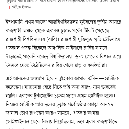
চূড়ান্ত পর্বের টিকিট পেয়ে রাজশাহী বিশ্ববিদ্যালয়ের খেলোয়াড়দের উল্লাস
শহীদুল ইসলাম
ইস্পাহানি-প্রথম আলো আন্তবিশ্ববিদ্যালয় ফুটবলের তৃতীয় আসরে
রাজশাহী অঞ্চল থেকে এবারও চূড়ান্ত পর্বের টিকিট পেয়েছে
রাজশাহী বিশ্ববিদ্যালয় (রাবি)। রাজশাহী মুক্তিযুদ্ধ স্মৃতি স্টেডিয়ামে
গতকাল পড়ন্ত বিকেলে আঞ্চলিক ফাইনালে রাবির সামনে
দাঁড়াতেই পারেনি বরেন্দ্র বিশ্ববিদ্যালয়। ৬-০ গোলের বিশাল জয়ে
উৎসবে মেতে উঠেছিলেন রাবির খেলোয়াড় ও কর্মকর্তারা।
এই আনন্দের মধ্যমণি ছিলেন স্ট্রাইকার জামাল উদ্দিন—হ্যাটট্রিক
করেছেন। ম্যাচসেরা বেছে নিতে তাই অন্য কারও নাম ভাবতেই
হয়নি। এবারের টুর্নামেন্টের ১১তম ম্যাচে প্রথম হ্যাটট্রিক হলো।
নিজের হ্যাটট্রিক আর দলের চূড়ান্ত পর্বে ওঠার জোড়া আনন্দে
জামাল চোখ রাখছেন আরও সামনে, ‘গতবার আমরা
সেমিফাইনাল থেকে বিদায় নিয়েছিলাম, তবে এবার রাজশাহীতে