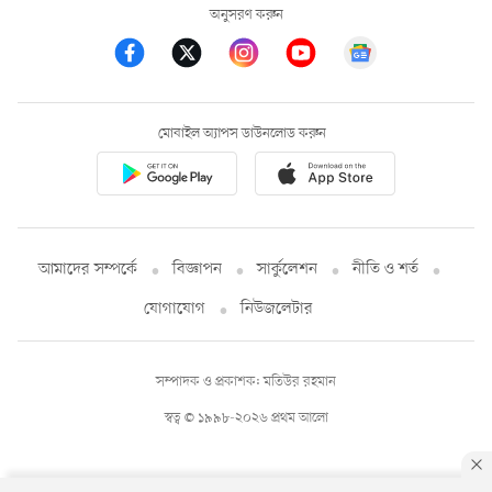
অনুসরণ করুন
মোবাইল অ্যাপস ডাউনলোড করুন
আমাদের সম্পর্কে
বিজ্ঞাপন
সার্কুলেশন
নীতি ও শর্ত
যোগাযোগ
নিউজলেটার
সম্পাদক ও প্রকাশক: মতিউর রহমান
স্বত্ব © ১৯৯৮-২০২৬ প্রথম আলো