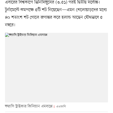
এবারের বিশ্বকাপে ভিনিসিয়ুসের (৩.৫১) পরই দ্বিতীয় সর্বোচ্চ।
টুর্নামেন্টে কমপক্ষে ৫টি শট নিয়েছেন—এমন খেলোয়াড়দের মধ্যে
৪০ শতাংশ শট গোলে রূপান্তর করে হলান্ড আছেন যৌথভাবে ৫
নম্বরে।
ফরাসি স্ট্রাইকার কিলিয়ান এমবাপ্পে
এএফপি