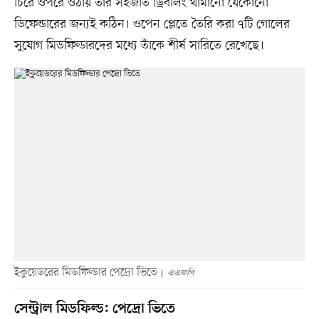
চিরে ওপরে ওঠায় তাঁর সহজাত ড্রিবলিং থামানো যেকোনো
ডিফেন্ডারের জন্যই কঠিন। ওপেন প্লেতে তৈরি করা ৭টি গোলের
সুযোগ মিডফিল্ডারদের মধ্যে তাঁকে শীর্ষ সারিতে রেখেছে।
ইকুয়েডরের মিডফিল্ডার পেদ্রো ভিতে
এএফপি
সেন্ট্রাল মিডফিল্ড: পেদ্রো ভিতে