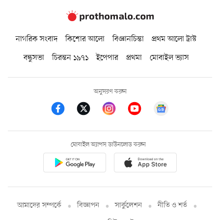
নাগরিক সংবাদ
কিশোর আলো
বিজ্ঞানচিন্তা
প্রথম আলো ট্রাস্ট
বন্ধুসভা
চিরন্তন ১৯৭১
ইপেপার
প্রথমা
মোবাইল ভ্যাস
অনুসরণ করুন
মোবাইল অ্যাপস ডাউনলোড করুন
আমাদের সম্পর্কে
বিজ্ঞাপন
সার্কুলেশন
নীতি ও শর্ত