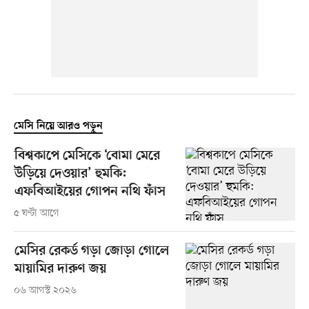
মেসি নিয়ে আরও পড়ুন
বিশ্বকাপে মেসিকে ‘বোমা মেরে
উড়িয়ে দেওয়ার’ হুমকি:
এফবিআইয়ের গোপন নথি ফাঁস
৫ ঘণ্টা আগে
মেসির রেকর্ড গড়া জোড়া গোলে
মায়ামির দারুণ জয়
০৬ আগস্ট ২০২৬