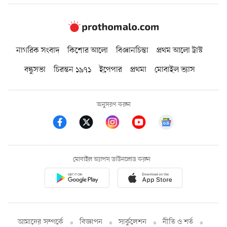
নাগরিক সংবাদ
কিশোর আলো
বিজ্ঞানচিন্তা
প্রথম আলো ট্রাস্ট
বন্ধুসভা
চিরন্তন ১৯৭১
ইপেপার
প্রথমা
মোবাইল ভ্যাস
অনুসরণ করুন
মোবাইল অ্যাপস ডাউনলোড করুন
আমাদের সম্পর্কে
বিজ্ঞাপন
সার্কুলেশন
নীতি ও শর্ত