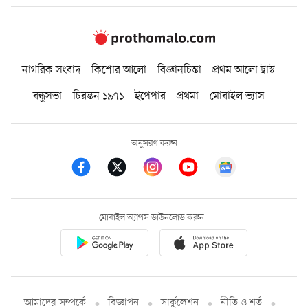
নাগরিক সংবাদ
কিশোর আলো
বিজ্ঞানচিন্তা
প্রথম আলো ট্রাস্ট
বন্ধুসভা
চিরন্তন ১৯৭১
ইপেপার
প্রথমা
মোবাইল ভ্যাস
অনুসরণ করুন
মোবাইল অ্যাপস ডাউনলোড করুন
আমাদের সম্পর্কে
বিজ্ঞাপন
সার্কুলেশন
নীতি ও শর্ত