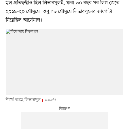
মূল প্রতিদ্বন্দ্বীও ছিল লিভারপুলই, যারা ৩০ বছর পর লিগ জেতে
২০১৯-২০ মৌসুমে। শুধু গত মৌসুমে লিভারপুলের জায়গাটা
নিয়েছিল আর্সেনাল।
শীর্ষে আছে লিভারপুল
এএফপি