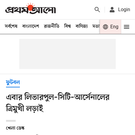
Login
সর্বশেষ
বাংলাদেশ
রাজনীতি
বিশ্ব
বাণিজ্য
মতামত
খেলা
Eng
বিনো
ফুটবল
এবার লিভারপুল–সিটি–আর্সেনালের
ত্রিমুখী লড়াই
খেলা ডেস্ক