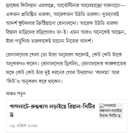
ফ্রান্সের কিলিয়ান এমবাপ্পে, আর্জেন্টিনার আলেহান্দ্রো গারনাচো—
একজন প্রতিষ্ঠিত তারকা, আরেকজন উঠতি তারকা। দুজনেরই
আদর্শ ফুটবলার ক্রিস্টিয়ানো রোনালদো। আরেক উঠতি তারকা
রিয়াল মাদ্রিদের রদ্রিগোরও তা–ই। এমন আরও অনেকেই আছেন,
যাঁরা পর্তুগিজ তারকাকেই মানেন নিজের আদর্শ।
রোনালদোর খেলা তো তাঁরা অনুসরণ করেনই, কেউ কেউ তাঁকে
অনুকরণও করেন। রোনালদোর ড্রিবলিং, রোনালদোর কারুকাজের
সঙ্গে কেউ কেউ তাঁর দুই ধরনের গোল উদ্‌যাপন ‘কালমা’ আর
‘সিউ’ও অনুকরণ করে থাকেন।
আরও পড়ুন
পাগলাটে-রুদ্ধশ্বাস লড়াইয়ে রিয়াল-সিটির
ড্র
০৯ এপ্রিল ২০২৪