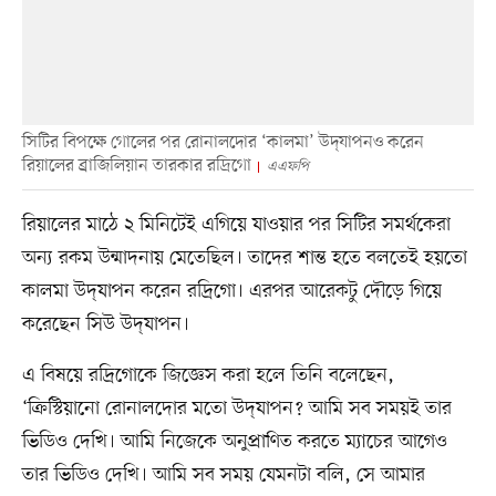
সিটির বিপক্ষে গোলের পর রোনালদোর ‘কালমা’ উদ্‌যাপনও করেন
রিয়ালের ব্রাজিলিয়ান তারকার রদ্রিগো
এএফপি
রিয়ালের মাঠে ২ মিনিটেই এগিয়ে যাওয়ার পর সিটির সমর্থকেরা
অন্য রকম উন্মাদনায় মেতেছিল। তাদের শান্ত হতে বলতেই হয়তো
কালমা উদ্‌যাপন করেন রদ্রিগো। এরপর আরেকটু দৌড়ে গিয়ে
করেছেন সিউ উদ্‌যাপন।
এ বিষয়ে রদ্রিগোকে জিজ্ঞেস করা হলে তিনি বলেছেন,
‘ক্রিস্টিয়ানো রোনালদোর মতো উদ্‌যাপন? আমি সব সময়ই তার
ভিডিও দেখি। আমি নিজেকে অনুপ্রাণিত করতে ম্যাচের আগেও
তার ভিডিও দেখি। আমি সব সময় যেমনটা বলি, সে আমার