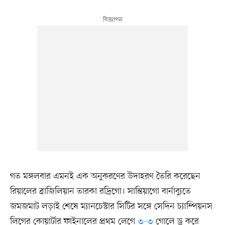
গত মঙ্গলবার এমনই এক অনুকরণের উদাহরণ তৈরি করেছেন
রিয়ালের ব্রাজিলিয়ান তারকা রদ্রিগো। সান্তিয়াগো বার্নাব্যুতে
জমজমাট লড়াই শেষে ম্যানচেস্টার সিটির সঙ্গে সেদিন চ্যাম্পিয়নস
লিগের কোয়ার্টার ফাইনালের প্রথম লেগে
৩-৩
গোলে ড্র করে