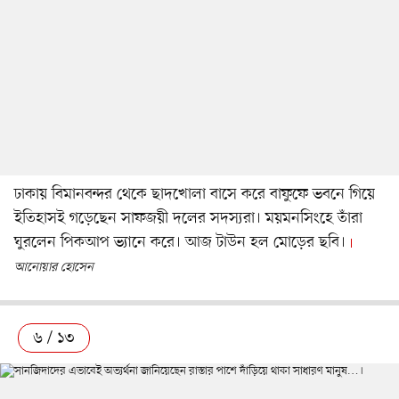
ঢাকায় বিমানবন্দর থেকে ছাদখোলা বাসে করে বাফুফে ভবনে গিয়ে
ইতিহাসই গড়েছেন সাফজয়ী দলের সদস্যরা। ময়মনসিংহে তাঁরা
ঘুরলেন পিকআপ ভ্যানে করে। আজ টাউন হল মোড়ের ছবি।
আনোয়ার হোসেন
৬ / ১৩