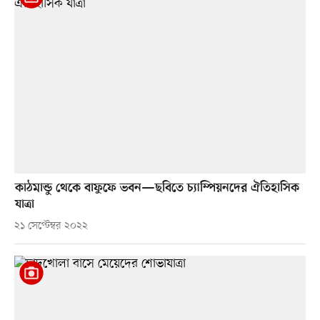
কাঠমান্ডু থেকে বাফুফে ভবন—ছবিতে চ্যাম্পিয়নদের ঐতিহাসিক
যাত্রা
২১ সেপ্টেম্বর ২০২২