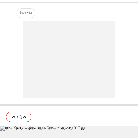
৩ / ১৩