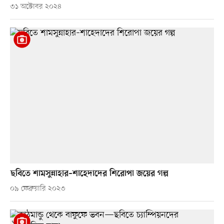
৩১ অক্টোবর ২০২৪
ছবিতে শামসুন্নাহার–শাহেদাদের শিরোপা জয়ের গল্প
০৯ ফেব্রুয়ারি ২০২৩