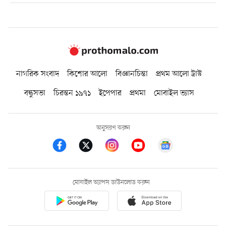
নাগরিক সংবাদ
কিশোর আলো
বিজ্ঞানচিন্তা
প্রথম আলো ট্রাস্ট
বন্ধুসভা
চিরন্তন ১৯৭১
ইপেপার
প্রথমা
মোবাইল ভ্যাস
অনুসরণ করুন
মোবাইল অ্যাপস ডাউনলোড করুন