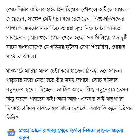
কোচ পিটার বাটলার হাইলাইন ডিফেন্স কৌশলে অতীতে সাফল্য
পেয়েছেন, সাফেও সেই ধারা ধরে রেখেছেন। কিন্তু প্রতিপক্ষের
পাল্টা আক্রমণের সময় ডিফেন্ডাররা দ্রুত নিচে নেমে আসতে
পারছেন না, যার ফলে গোল খেতে হচ্ছে। সব মিলিয়ে, গত দুটি
সাফে বাংলাদেশের যে গতিময় ফুটবল দেখা গিয়েছিল, গোয়ার
মাঠে তা উধাও।
মাঝমাঠে মারিয়া মান্দা চেষ্টা করে যাচ্ছেন ঠিকই, তবে সাবিনা
খাতুনের মতো নেতা হতে তাঁর সময় লাগবে। কোচ বাটলার
নতুনদের সুযোগ দিচ্ছেন, তা ঠিক আছে। কিন্তু নতুনেরাও তেমন
কিছু করতে পারছেন কই! আজ আরও একবার তাই ঋতুপর্ণার
দিকেই তাকিয়ে থাকতে হবে বাংলাদেশকে। এবার কি জ্বলে উঠবেন
তিনি?
প্রথম আলোর খবর পেতে গুগল নিউজ চ্যানেল ফলো
করুন