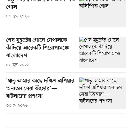
গোল
০৩ জুন ২০২৬
শেষ মুহূর্তের গোলে নেপালকে
কাঁদিয়ে আরেকটি শিরোপামঞ্চে
বাংলাদেশ
০৩ জুন ২০২৬
‘ঋতু আমার কাছে দক্ষিণ এশিয়ার
অন্যতম সেরা উইঙ্গার’—
বাটলারের প্রশংসা
৩০ মে ২০২৬