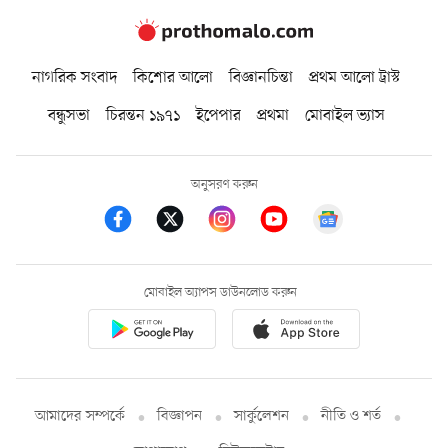
নাগরিক সংবাদ
কিশোর আলো
বিজ্ঞানচিন্তা
প্রথম আলো ট্রাস্ট
বন্ধুসভা
চিরন্তন ১৯৭১
ইপেপার
প্রথমা
মোবাইল ভ্যাস
অনুসরণ করুন
মোবাইল অ্যাপস ডাউনলোড করুন
আমাদের সম্পর্কে
বিজ্ঞাপন
সার্কুলেশন
নীতি ও শর্ত