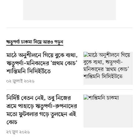
ঋতুপর্ণা চাকমা নিয়ে আরও পড়ুন
মাঠে অনুশীলনে গিয়ে বুকে ব্যথা,
ঋতুপর্ণা–মনিকাদের ‘প্রথম কোচ’
শান্তিমনি সিসিইউতে
০২ জুলাই ২০২৬
নির্দিষ্ট বেতন নেই, তবু নিজের
শ্রমে পাহাড়ে ঋতুপর্ণা–রুপনাদের
মতো ফুটবলার গড়ে তুলছেন এই
কোচ
২৭ জুন ২০২৬