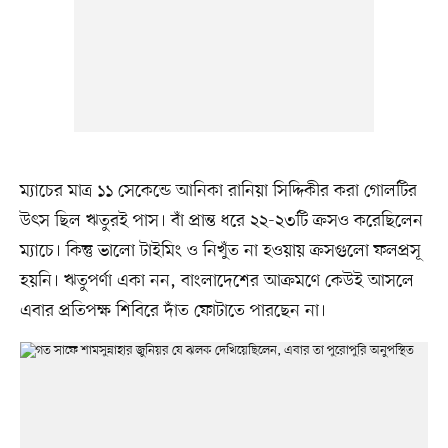
ম্যাচের মাত্র ১১ সেকেন্ডে আনিকা রানিয়া সিদ্দিকীর করা গোলটির
উৎস ছিল ঋতুরই পাস। বাঁ প্রান্ত ধরে ২২-২৩টি ক্রসও করেছিলেন
ম্যাচে। কিন্তু ভালো টাইমিং ও নিখুঁত না হওয়ায় ক্রসগুলো ফলপ্রসূ
হয়নি। ঋতুপর্ণা একা নন, বাংলাদেশের আক্রমণে কেউই আসলে
এবার প্রতিপক্ষ শিবিরে দাঁত ফোটাতে পারছেন না।