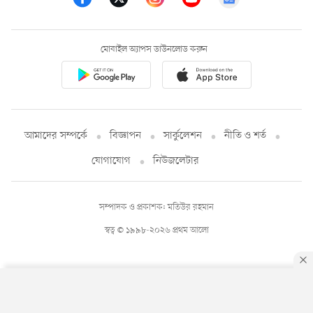
মোবাইল অ্যাপস ডাউনলোড করুন
আমাদের সম্পর্কে
বিজ্ঞাপন
সার্কুলেশন
নীতি ও শর্ত
যোগাযোগ
নিউজলেটার
সম্পাদক ও প্রকাশক: মতিউর রহমান
স্বত্ব © ১৯৯৮-২০২৬ প্রথম আলো
By using this site, you agree to our
Privacy Policy
.
OK