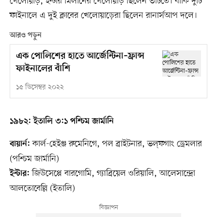
খেলোয়াড়, ইন্টার মিলানের খেলোয়াড় ছিলেন ৩টিতে। বাকি দুটি
ফাইনালে এ দুই ক্লাবের খেলোয়াড়েরা ছিলেন রানার্সআপ দলে।
আরও পড়ুন
এক পোলিশের হাতে আর্জেন্টিনা–ফ্রান্স
ফাইনালের বাঁশি
১৫ ডিসেম্বর ২০২২
১৯৮২: ইতালি ৩:১ পশ্চিম জার্মানি
কার্ল-হেইঞ্জ রুমেনিগে, পল ব্রাইটনার, ভল্‌ফগাং ড্রেমলার
বায়ার্ন:
(পশ্চিম জার্মানি)
জিউসেপ্পে বারগোমি, গ্যাব্রিয়েল ওরিয়ালি, আলেসান্দ্রো
ইন্টার:
আলতোবেল্লি (ইতালি)