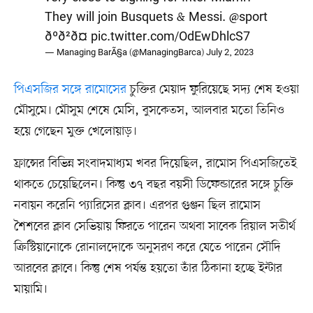
They will join Busquets & Messi.
@sport
ðºð²ð¤
pic.twitter.com/OdEwDhlcS7
— Managing BarÃ§a (@ManagingBarca)
July 2, 2023
পিএসজির সঙ্গে রামোসের
চুক্তির মেয়াদ ফুরিয়েছে সদ্য শেষ হওয়া
মৌসুমে। মৌসুম শেষে মেসি, বুসকেতস, আলবার মতো তিনিও
হয়ে গেছেন মুক্ত খেলোয়াড়।
ফ্রান্সের বিভিন্ন সংবাদমাধ্যম খবর দিয়েছিল, রামোস পিএসজিতেই
থাকতে চেয়েছিলেন। কিন্তু ৩৭ বছর বয়সী ডিফেন্ডারের সঙ্গে চুক্তি
নবায়ন করেনি প্যারিসের ক্লাব। এরপর গুঞ্জন ছিল রামোস
শৈশবের ক্লাব সেভিয়ায় ফিরতে পারেন অথবা সাবেক রিয়াল সতীর্থ
ক্রিস্টিয়ানোকে রোনালদোকে অনুসরণ করে যেতে পারেন সৌদি
আরবের ক্লাবে। কিন্তু শেষ পর্যন্ত হয়তো তাঁর ঠিকানা হচ্ছে ইন্টার
মায়ামি।