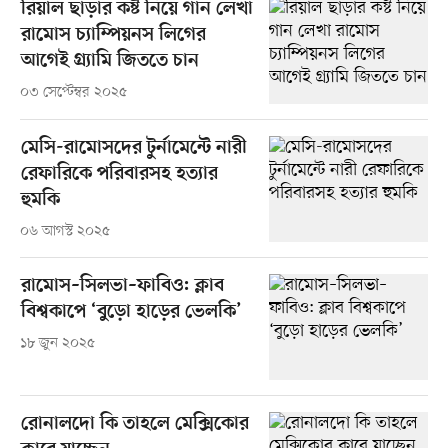
রিয়াল ছাড়ার কষ্ট নিয়ে গান লেখা
রামোস চ্যাম্পিয়নস লিগের
আগেই গ্র্যামি জিততে চান
০৩ সেপ্টেম্বর ২০২৫
মেসি-রামোসদের টুর্নামেন্টে নারী
রেফারিকে পরিবারসহ হত্যার
হুমকি
০৬ আগস্ট ২০২৫
রামোস–সিলভা–ফাবিও: ক্লাব
বিশ্বকাপে ‘বুড়ো হাড়ের ভেলকি’
১৮ জুন ২০২৫
রোনালদো কি তাহলে মেক্সিকোর