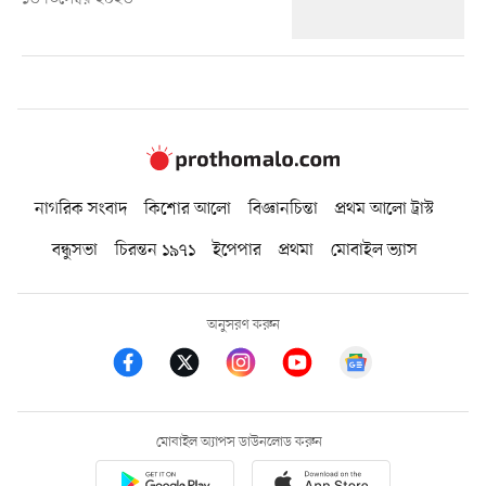
নাগরিক সংবাদ
কিশোর আলো
বিজ্ঞানচিন্তা
প্রথম আলো ট্রাস্ট
বন্ধুসভা
চিরন্তন ১৯৭১
ইপেপার
প্রথমা
মোবাইল ভ্যাস
অনুসরণ করুন
মোবাইল অ্যাপস ডাউনলোড করুন