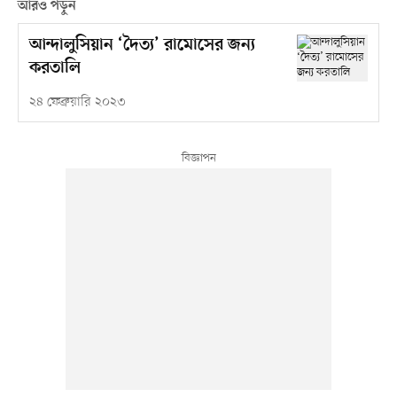
আরও পড়ুন
আন্দালুসিয়ান ‘দৈত্য’ রামোসের জন্য
করতালি
২৪ ফেব্রুয়ারি ২০২৩