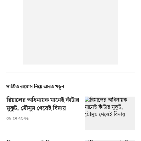
সার্জিও রামোস নিয়ে আরও পড়ুন
রিয়ালের অধিনায়ক মানেই কাঁটার
মুকুট, মৌসুম শেষেই বিদায়
০৪ মে ২০২৬