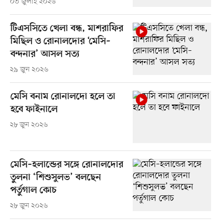
০৩ জুলাই ২০২৬
টিএসসিতে খেলা বন্ধ, মাশরাফির
মিছিল ও রোনালদোর ‘মেসি–
বন্দনার’ আসল সত্য
২৯ জুন ২০২৬
মেসি বনাম রোনালদো হলে তা
হবে ফাইনালে
২৮ জুন ২০২৬
মেসি–হলান্ডের সঙ্গে রোনালদোর
তুলনা ‘শিশুসুলভ’ বলছেন
পর্তুগাল কোচ
২৮ জুন ২০২৬