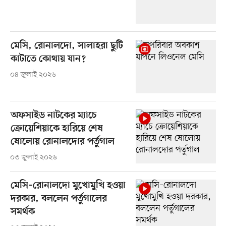
মেসি, রোনালদো, সালাহরা ছুটি
কাটাতে কোথায় যান?
০৪ জুলাই ২০২৬
অফসাইড নাটকের ম্যাচে
ক্রোয়েশিয়াকে হারিয়ে শেষ
ষোলোয় রোনালদোর পর্তুগাল
০৩ জুলাই ২০২৬
মেসি–রোনালদো মুখোমুখি হওয়া
দরকার, বললেন পর্তুগালের
সমর্থক