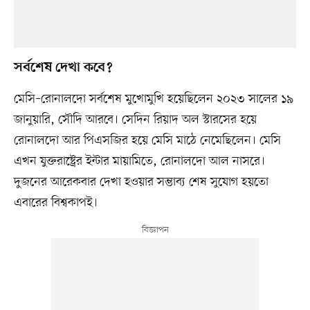
সর্বশেষ দেখা কবে?
মেসি–রোনালদো সর্বশেষ মুখোমুখি হয়েছিলেন ২০২৩ সালের ১৯
জানুয়ারি, সৌদি আরবে। সেদিন রিয়াদ অল স্টারসের হয়ে
রোনালদো আর পিএসজির হয়ে মেসি মাঠে নেমেছিলেন। মেসি
এখন যুক্তরাষ্ট্রের ইন্টার মায়ামিতে, রোনালদো আল নাসরে।
দুজনের আরেকবার দেখা হওয়ার সম্ভাব্য শেষ সুযোগ হয়তো
এবারের বিশ্বকাপই।