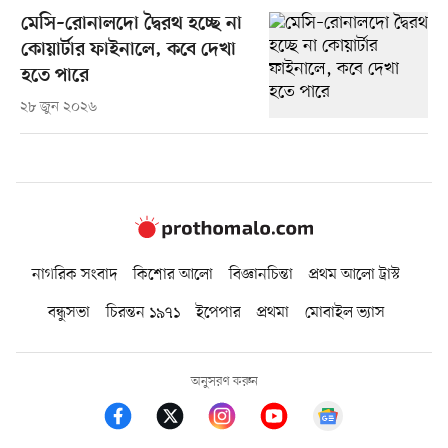
মেসি–রোনালদো দ্বৈরথ হচ্ছে না
কোয়ার্টার ফাইনালে, কবে দেখা
হতে পারে
২৮ জুন ২০২৬
নাগরিক সংবাদ
কিশোর আলো
বিজ্ঞানচিন্তা
প্রথম আলো ট্রাস্ট
বন্ধুসভা
চিরন্তন ১৯৭১
ইপেপার
প্রথমা
মোবাইল ভ্যাস
অনুসরণ করুন