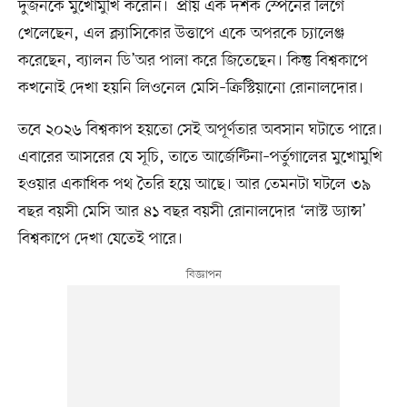
দুজনকে মুখোমুখি করেনি। প্রায় এক দশক স্পেনের লিগে
খেলেছেন, এল ক্ল্যাসিকোর উত্তাপে একে অপরকে চ্যালেঞ্জ
করেছেন, ব্যালন ডি’অর পালা করে জিতেছেন। কিন্তু বিশ্বকাপে
কখনোই দেখা হয়নি লিওনেল মেসি–ক্রিস্টিয়ানো রোনালদোর।
তবে ২০২৬ বিশ্বকাপ হয়তো সেই অপূর্ণতার অবসান ঘটাতে পারে।
এবারের আসরের যে সূচি, তাতে আর্জেন্টিনা–পর্তুগালের মুখোমুখি
হওয়ার একাধিক পথ তৈরি হয়ে আছে। আর তেমনটা ঘটলে ৩৯
বছর বয়সী মেসি আর ৪১ বছর বয়সী রোনালদোর ‘লাস্ট ড্যান্স’
বিশ্বকাপে দেখা যেতেই পারে।