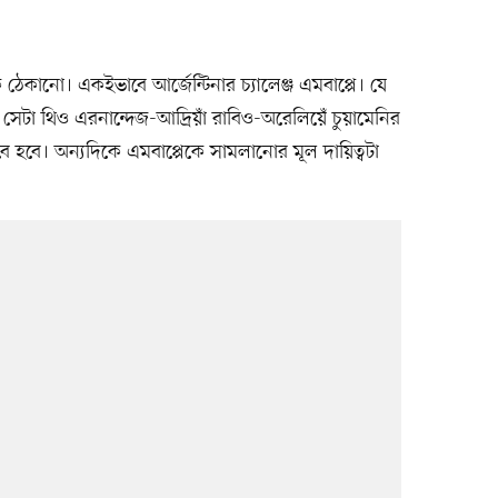
কে ঠেকানো। একইভাবে আর্জেন্টিনার চ্যালেঞ্জ এমবাপ্পে। যে
সেটা থিও এরনান্দেজ-আদ্রিয়াঁ রাবিও-অরেলিয়েঁ চুয়ামেনির
হবে। অন্যদিকে এমবাপ্পেকে সামলানোর মূল দায়িত্বটা