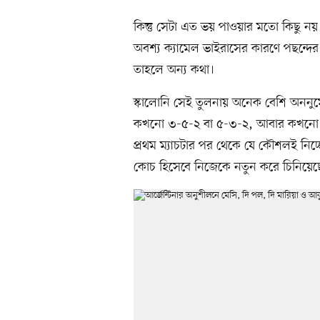
কিন্তু সেটা এত ভয় পাওয়ার মতো কিছু
অবশ্য ক্যামেল ভাইরাসের কারণে পছন্দের
তাহলে অন্য কথা।
স্কালোনি সেই তুলনায় অনেক বেশি অননুম
কখনো ৩-৫-২ বা ৫-৩-২, আবার কখনো ৪-৪
প্রথম ম্যাচটার পর থেকে যে কৌশলই নিচ্
কোচ হিসেবে নিজেকে নতুন করে চিনিয়েছে