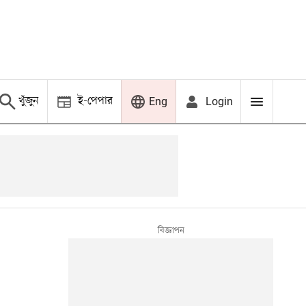
খুঁজুন
ই-পেপার
Login
Eng