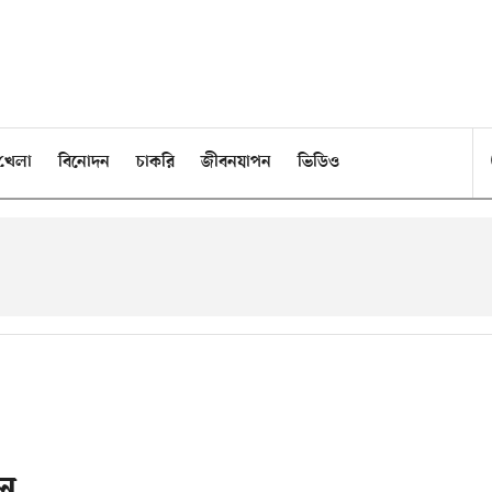
খেলা
বিনোদন
চাকরি
জীবনযাপন
ভিডিও