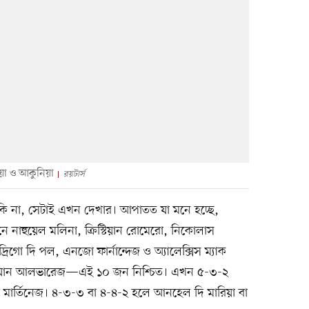
িয়া ও আকুনিয়া
রয়টার্স
ি না, সেটাই এখন দেখার। আপাতত যা মনে হচ্ছে,
 নাহুয়েল মলিনা, ক্রিস্টিয়ান রোমেরো, নিকোলাস
্রিগো দি পল, এনজো ফার্নান্দেজ ও অ্যালেক্সিস ম্যাক
হুলিয়ান আলভারেজ—এই ১০ জন নিশ্চিত। এখন ৫-৩-২
 মার্তিনেজ। ৪-৩-৩ বা ৪-৪-২ হলে আনহেল দি মারিয়া বা