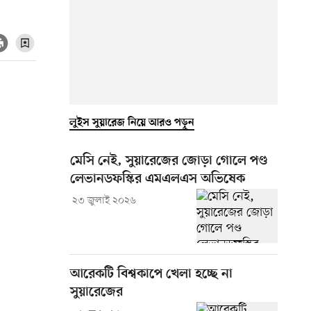
লুইস সুয়ারেজ নিয়ে আরও পড়ুন
মেসি নেই, সুয়ারেজের জোড়া গোলে পণ্ড
লেভানডফস্কির এমএলএস অভিষেক
২৩ জুলাই ২০২৬
আরেকটি বিশ্বকাপে খেলা হচ্ছে না
সুয়ারেজের