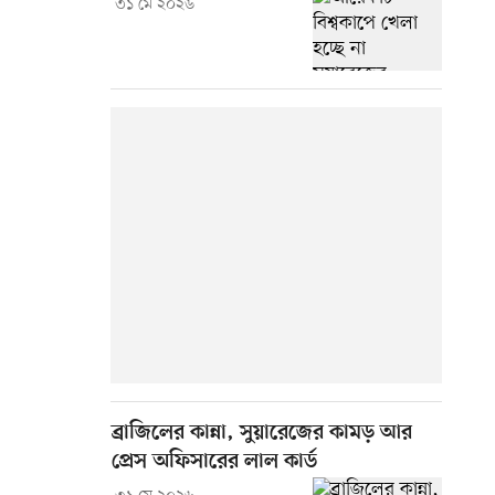
৩১ মে ২০২৬
ব্রাজিলের কান্না, সুয়ারেজের কামড় আর
প্রেস অফিসারের লাল কার্ড