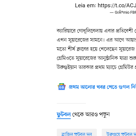
Leia em:
https://t.co/A
— GrÃªmio FB
ক্যারিয়ারে গোধূলিবেলায় এবার প্রতিবেশী দে
এখন সুয়ারেজের সামনে। এর আগে আয়াক্স
মতো শীর্ষ ক্লাবের হয়ে খেলেছেন সুয়ারেজ
গ্রেমিওতে সুয়ারেজের আনুষ্ঠানিক যাত্রা শ
উরুগুইয়ান তারকার প্রথম ম্যাচে গ্রেমিউর 
প্রথম আলোর খবর পেতে গুগল নি
থেকে আরও পড়ুন
ফুটবল
ব্রাজিল ফুটবল দল
উরুগুয়ে ফুটবল 