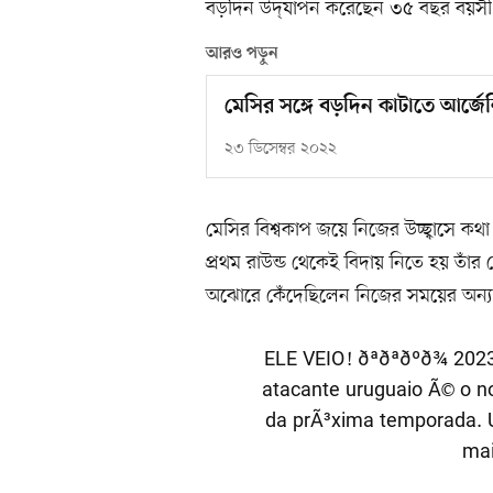
বড়দিন উদ্‌যাপন করেছেন ৩৫ বছর বয়সী
আরও পড়ুন
মেসির সঙ্গে বড়দিন কাটাতে আর্জেন
২৩ ডিসেম্বর ২০২২
মেসির বিশ্বকাপ জয়ে নিজের উচ্ছ্বাসে ক
প্রথম রাউন্ড থেকেই বিদায় নিতে হয় তাঁর 
অঝোরে কেঁদেছিলেন নিজের সময়ের অন্যতম
ELE VEIO! ðªðªðºð¾ 
atacante uruguaio Ã© o 
da prÃ³xima temporada. 
mai