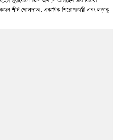
লুইস সুয়ারেজ। তিনি এখানে আসছেন তার বিজয়ী
কজন শীর্ষ গোলদাতা, একাধিক শিরোপাজয়ী এবং লড়াকু