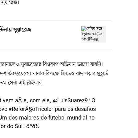
 সুয়ারেজ।
্টিনায় সুয়ারেজ
থা জানালেও সুয়ারেজের বিশ্বকাপ অভিযান ভালো যায়নি।
দেশ উরুগুয়েকে। ঘানার বিপক্ষে জিতেও বাদ পড়ার মুহূর্তে
 সেরা এই স্ট্রাইকার।
2023 vem aÃ­ e, com ele,
@LuisSuarez9
! O
novo
#ReforÃ§oTricolor
para os desafios
Um dos maiores do futebol mundial no
or do Sul! ðªð½