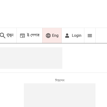
খুঁজুন
ই-পেপার
Login
Eng