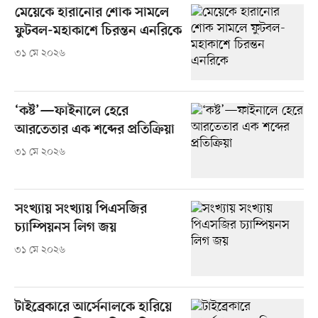
মেয়েকে হারানোর শোক সামলে
ফুটবল-মহাকাশে চিরন্তন এনরিকে
৩১ মে ২০২৬
‘কষ্ট’—ফাইনালে হেরে
আরতেতার এক শব্দের প্রতিক্রিয়া
৩১ মে ২০২৬
সংখ্যায় সংখ্যায় পিএসজির
চ্যাম্পিয়নস লিগ জয়
৩১ মে ২০২৬
টাইব্রেকারে আর্সেনালকে হারিয়ে