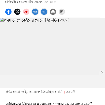
আপডেট: ১৮ ফেব্রুয়ারি ২০২৫, ০৫: ৫৪
প্রথম লেগে কেইনের গোলে জিতেছিল বায়ার্ন
এএফপি
চ্যাম্পিয়নস লিগের শেষ ষোলোয় যাওয়ার লক্ষ্যে এখন লড়াই