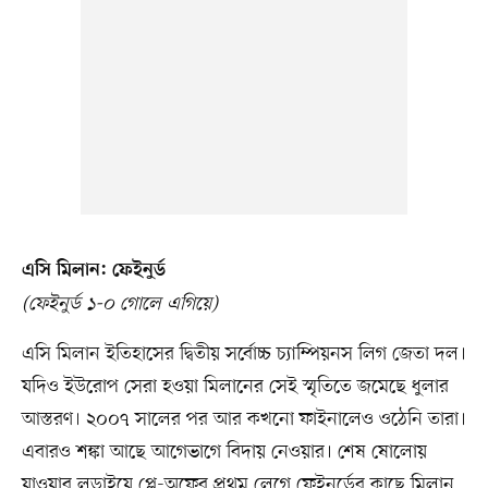
এসি মিলান: ফেইনুর্ড
(ফেইনুর্ড ১-০ গোলে এগিয়ে)
এসি মিলান ইতিহাসের দ্বিতীয় সর্বোচ্চ চ্যাম্পিয়নস লিগ জেতা দল।
যদিও ইউরোপ সেরা হওয়া মিলানের সেই স্মৃতিতে জমেছে ধুলার
আস্তরণ। ২০০৭ সালের পর আর কখনো ফাইনালেও ওঠেনি তারা।
এবারও শঙ্কা আছে আগেভাগে বিদায় নেওয়ার। শেষ ষোলোয়
যাওয়ার লড়াইয়ে প্লে-অফের প্রথম লেগে ফেইনুর্ডের কাছে মিলান