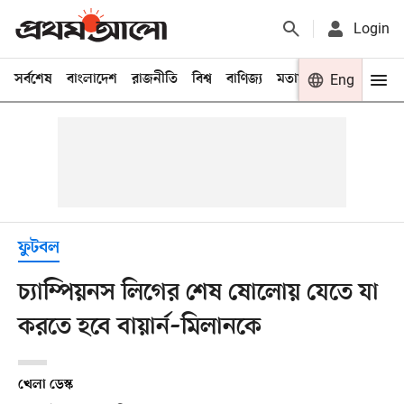
Login
সর্বশেষ
বাংলাদেশ
রাজনীতি
বিশ্ব
বাণিজ্য
মতামত
খেলা
Eng
বিনো
ফুটবল
চ্যাম্পিয়নস লিগের শেষ ষোলোয় যেতে যা
করতে হবে বায়ার্ন–মিলানকে
খেলা ডেস্ক