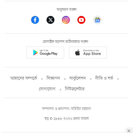
অনুসরণ করুন
মোবাইল অ্যাপস ডাউনলোড করুন
আমাদের সম্পর্কে
বিজ্ঞাপন
সার্কুলেশন
নীতি ও শর্ত
যোগাযোগ
নিউজলেটার
সম্পাদক ও প্রকাশক: মতিউর রহমান
স্বত্ব © ১৯৯৮-২০২৬ প্রথম আলো