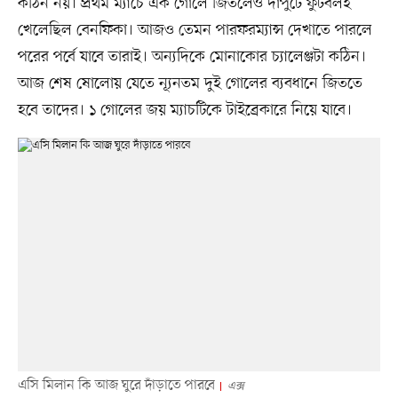
কঠিন নয়। প্রথম ম্যাচে এক গোলে জিতলেও দাপুটে ফুটবলই
খেলেছিল বেনফিকা। আজও তেমন পারফরম্যান্স দেখাতে পারলে
পরের পর্বে যাবে তারাই। অন্যদিকে মোনাকোর চ্যালেঞ্জটা কঠিন।
আজ শেষ ষোলোয় যেতে ন্যূনতম দুই গোলের ব্যবধানে জিততে
হবে তাদের। ১ গোলের জয় ম্যাচটিকে টাইব্রেকারে নিয়ে যাবে।
এসি মিলান কি আজ ঘুরে দাঁড়াতে পারবে
এক্স