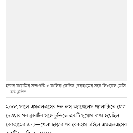
ইন্টার মায়ামির সভাপতি ও মালিক ডেভিড বেকহামের সঙ্গে লিওনেল মেসি
ছবি: টুইটার
২০০৭ সালে এমএলএসের দল লস অ্যাঞ্জেলেস গ্যালাক্সিতে যোগ
দেওয়ার পর ক্লাবটির সঙ্গে চুক্তিতে একটি সুযোগ রাখা হয়েছিল
বেকহামের জন্য—খেলা ছাড়ার পর বেকহাম চাইলে এমএলএসের