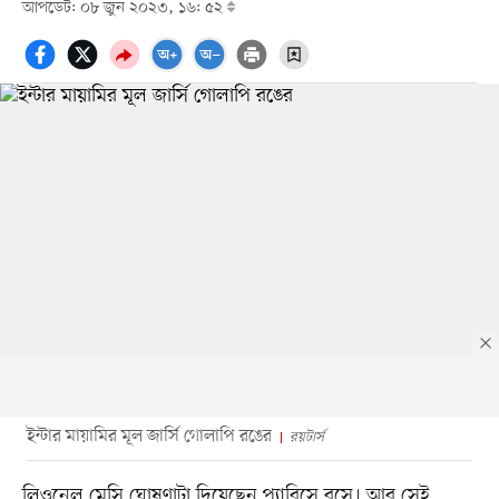
আপডেট: ০৮ জুন ২০২৩, ১৬: ৫২
ইন্টার মায়ামির মূল জার্সি গোলাপি রঙের
রয়টার্স
লিওনেল মেসি ঘোষণাটা দিয়েছেন প্যারিসে বসে। আর সেই