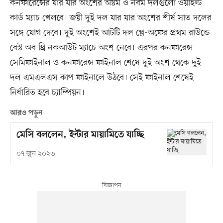
কনফারেন্সের যার যার অংশের অষ্টম ও নবম দলগুলো ওয়াইল্ড
কার্ড ম্যাচ খেলবে। জয়ী দুই দল যার যার অংশের শীর্ষ সাত দলের
সঙ্গে যোগ দেবে। দুই অংশেই আটটি দল প্লে-অফের প্রথম রাউন্ডে
বেস্ট অব থ্রি নকআউট ম্যাচে অংশ নেবে। এরপর কনফারেন্স
সেমিফাইনাল ও কনফারেন্স ফাইনাল শেষে দুই অংশ থেকে দুই
দল এমএলএস কাপ ফাইনালে উঠবে। সেই ফাইনাল শেষেই
নির্ধারিত হবে চ্যাম্পিয়ন।
আরও পড়ুন
মেসি বললেন, ইন্টার মায়ামিতে যাচ্ছি
০৭ জুন ২০২৩