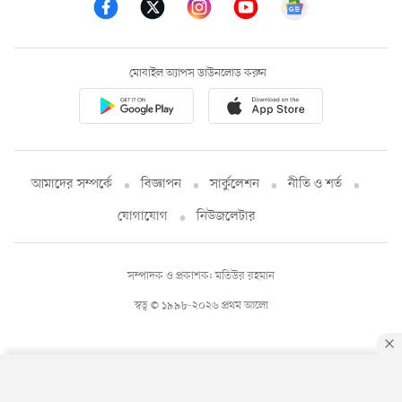
মোবাইল অ্যাপস ডাউনলোড করুন
আমাদের সম্পর্কে
বিজ্ঞাপন
সার্কুলেশন
নীতি ও শর্ত
যোগাযোগ
নিউজলেটার
সম্পাদক ও প্রকাশক: মতিউর রহমান
স্বত্ব © ১৯৯৮-২০২৬ প্রথম আলো