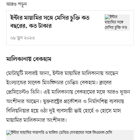
আরও পড়ুন
ইন্টার মায়ামির সঙ্গে মেসির চুক্তি কত
বছরের, কত টাকার
০৮ জুন ২০২৩
মালিকানায় বেকহাম
মোটামুটি সবারই জানা, ইন্টার মায়ামির মালিকানায় আছেন
ইংল্যান্ডের সাবেক মিডফিল্ডার ডেভিড বেকহাম। ক্লাবের
প্রেসিডেন্টও তিনি। এই মালিকানায় বেকহামের সঙ্গে আরও দুজন
অংশীদার আছেন। যুক্তরাষ্ট্রের প্রকৌশল ও নির্মাণশিল্প ব্যবসায়
বিলিয়নিয়ার হয়ে ওঠা দুই ব্যবসায়ী ভাই হোর্হে ও হোসে মাস
মায়ামির মালিকানার অংশীদার।