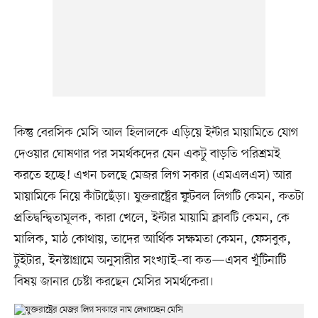
কিন্তু বেরসিক মেসি আল হিলালকে এড়িয়ে ইন্টার মায়ামিতে যোগ
দেওয়ার ঘোষণার পর সমর্থকদের যেন একটু বাড়তি পরিশ্রমই
করতে হচ্ছে! এখন চলছে মেজর লিগ সকার (এমএলএস) আর
মায়ামিকে নিয়ে কাঁটাছেঁড়া। যুক্তরাষ্ট্রের ফুটবল লিগটি কেমন, কতটা
প্রতিদ্বন্দ্বিতামূলক, কারা খেলে, ইন্টার মায়ামি ক্লাবটি কেমন, কে
মালিক, মাঠ কোথায়, তাদের আর্থিক সক্ষমতা কেমন, ফেসবুক,
টুইটার, ইনস্টাগ্রামে অনুসারীর সংখ্যাই–বা কত—এসব খুঁটিনাটি
বিষয় জানার চেষ্টা করছেন মেসির সমর্থকেরা।