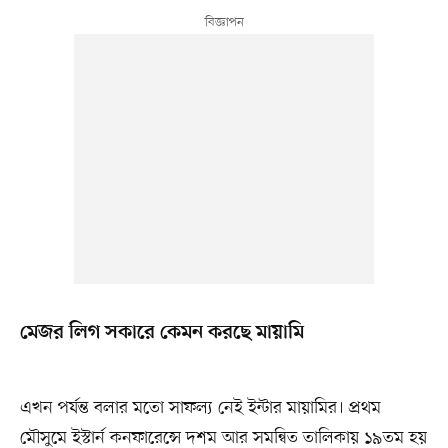
মেজর লিগ সকারে কেমন করছে মায়ামি
এখন পর্যন্ত বলার মতো সাফল্য নেই ইন্টার মায়ামির। প্রথম
মৌসুমে ইস্টার্ন কনফারেন্সে দশম আর সমন্বিত তালিকায় ১৯তম হয়